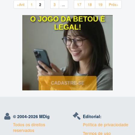
«Ant
1
2
3
...
17
18
19
Próx»
«Ant
1
2
3
...
17
18
19
Próx»
© 2004-
2026 MDig
Editorial:
Todos os direitos
Política de privaciodade
reservados
Termos de uso