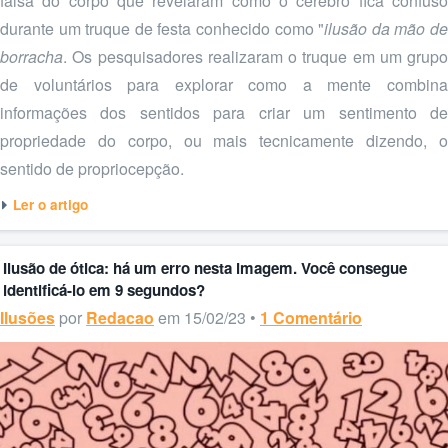
falsa do corpo que revelaram como o cérebro fica confuso
durante um truque de festa conhecido como "
ilusão da mão d
borracha
. Os pesquisadores realizaram o truque em um grupo
de voluntários para explorar como a mente combina
informações dos sentidos para criar um sentimento de
propriedade do corpo, ou mais tecnicamente dizendo, o
sentido de propriocepção.
Ler o artigo
Ilusão de ótica: há um erro nesta imagem. Você consegue
identificá-lo em 9 segundos?
Ilusões
por
Redacao
em 15/02/23 •
1 Comentário