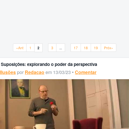
«Ant
1
2
3
...
17
18
19
Próx»
«Ant
1
2
3
...
17
18
19
Próx»
Suposições: explorando o poder da perspectiva
Ilusões
por
Redacao
em 13/03/23 •
Comentar