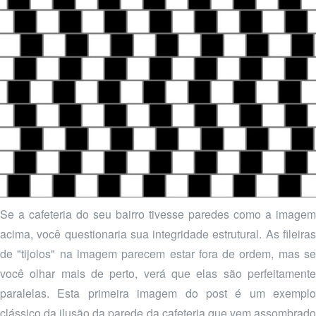
Se a cafeteria do seu bairro tivesse paredes como a imagem
acima, você questionaria sua integridade estrutural. As fileiras
de "tijolos" na imagem parecem estar fora de ordem, mas se
você olhar mais de perto, verá que elas são perfeitamente
paralelas. Esta primeira imagem do post é um exemplo
clássico da ilusão da parede da cafeteria que vem assombrado