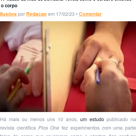
o corpo
Ilusões
por
Redacao
em 17/02/23 •
Comentar
Há mais ou menos uns 10 anos,
um estudo
publicado n
revista científica
Plos One
fez experimentos com uma parte