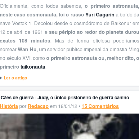
Oficialmente, como todos sabemos,
o primeiro astronauta
neste caso cosmonauta, foi o russo
Yuri Gagarin
a bordo d
nave Vostok 1. Decolou desde o cosmódromo de Baikonur e
12 de abril de 1961 e
seu périplo ao redor do planeta duro
exatos 108 minutos
. Mas de forma oficiosa poderíamo
nomear
Wan Hu
, um servidor público imperial da dinastia Min
no século XVI, como
o primeiro astronauta ou, melhor dito, 
primeiro
taikonauta
.
Ler o artigo
Cães de guerra - Judy, o único prisioneiro de guerra canino
História
por
Redacao
em 18/01/12 •
15 Comentários