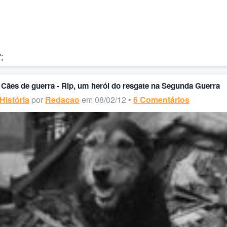
';
Cães de guerra - Rip, um herói do resgate na Segunda Guerra
História
por
Redacao
em 08/02/12 •
6 Comentários