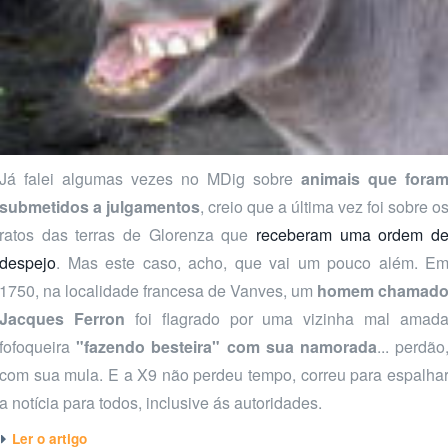
Já falei algumas vezes no MDig sobre
animais que fora
submetidos a julgamentos
, creio que a última vez foi sobre o
ratos das terras de Glorenza que
receberam uma ordem d
despejo
. Mas este caso, acho, que vai um pouco além. E
1750, na localidade francesa de Vanves, um
homem chamad
Jacques Ferron
foi flagrado por uma vizinha mal amad
fofoqueira
"fazendo besteira" com sua namorada
... perdão
com sua mula. E a X9 não perdeu tempo, correu para espalha
a notícia para todos, inclusive ás autoridades.
Ler o artigo