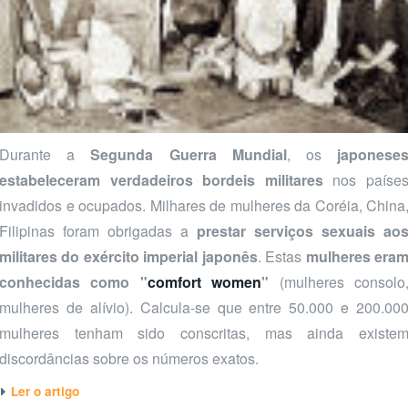
Durante a
Segunda Guerra Mundial
, os
japonese
estabeleceram verdadeiros bordeis militares
nos paíse
invadidos e ocupados. Milhares de mulheres da Coréia, China
Filipinas foram obrigadas a
prestar serviços sexuais ao
militares do exército imperial japonês
. Estas
mulheres era
conhecidas como "
comfort women
"
(mulheres consolo
mulheres de alívio). Calcula-se que entre 50.000 e 200.00
mulheres tenham sido conscritas, mas ainda existe
discordâncias sobre os números exatos.
Ler o artigo