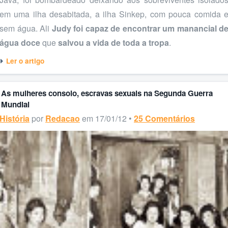
em uma ilha desabitada, a ilha Sinkep, com pouca comida 
sem água. Ali
Judy foi capaz de encontrar um manancial d
água doce
que
salvou a vida de toda a tropa
.
Ler o artigo
As mulheres consolo, escravas sexuais na Segunda Guerra
Mundial
História
por
Redacao
em 17/01/12 •
25 Comentários