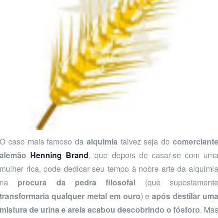
O caso mais famoso da
alquimia
talvez seja do
comerciant
alemão
Henning Brand
, que depois de casar-se com um
mulher rica, pode dedicar seu tempo à nobre arte da alquimi
na
procura da pedra filosofal
(que supostament
transformaria qualquer metal em ouro
) e
após destilar um
mistura de urina e areia acabou descobrindo o fósforo
. Ma