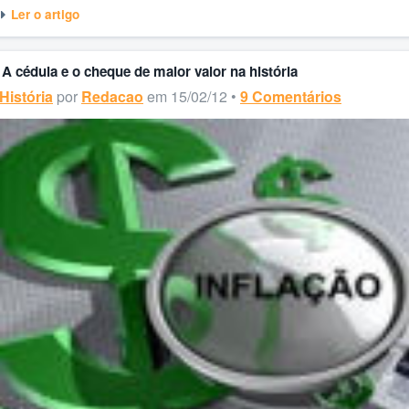
Ler o artigo
A cédula e o cheque de maior valor na história
História
por
Redacao
em 15/02/12 •
9 Comentários