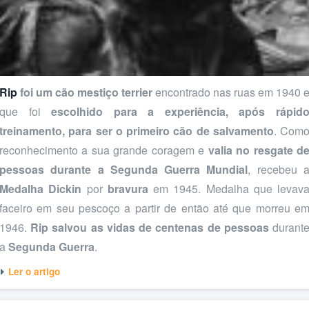
Rip
foi um cão mestiço terrier
encontrado nas ruas em 1940 
que foi
escolhido para a experiência, após rápid
treinamento, para ser o primeiro cão de salvamento
. Com
reconhecimento a sua grande coragem e
valia no resgate d
pessoas durante a Segunda Guerra Mundial
, recebeu 
Medalha Dickin
por
bravura
em 1945. Medalha que levav
faceiro em seu pescoço a partir de então até que morreu e
1946.
Rip salvou as vidas de centenas de pessoas
durant
a
Segunda Guerra
.
Ler o artigo