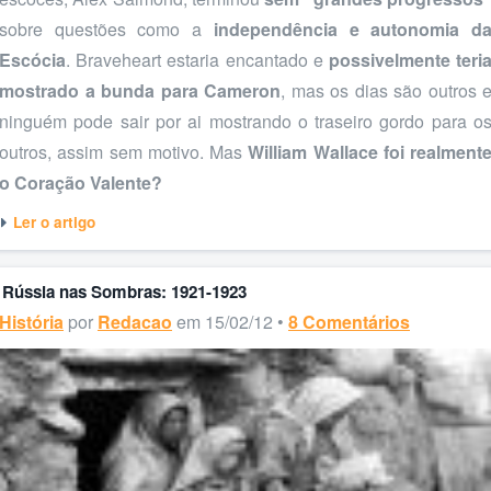
sobre questões como a
independência e autonomia d
Escócia
. Braveheart estaria encantado e
possivelmente teri
mostrado a bunda para Cameron
, mas os dias são outros 
ninguém pode sair por ai mostrando o traseiro gordo para o
outros, assim sem motivo. Mas
William Wallace foi realment
o Coração Valente?
Ler o artigo
Rússia nas Sombras: 1921-1923
História
por
Redacao
em 15/02/12 •
8 Comentários