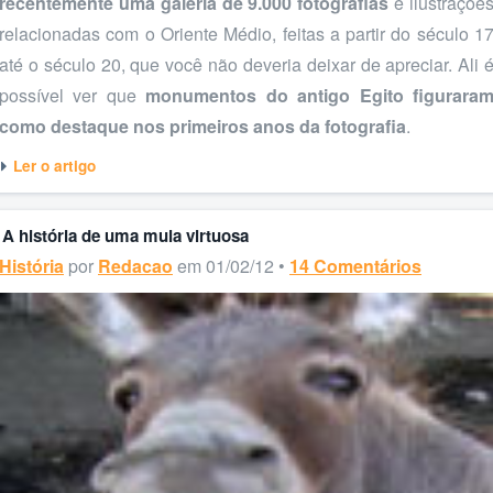
recentemente uma galeria de 9.000 fotografias
e ilustraçõe
relacionadas com o Oriente Médio, feitas a partir do século 1
até o século 20, que você não deveria deixar de apreciar. Ali 
possível ver que
monumentos do antigo Egito figurara
como destaque nos primeiros anos da fotografia
.
Ler o artigo
A história de uma mula virtuosa
História
por
Redacao
em 01/02/12 •
14 Comentários