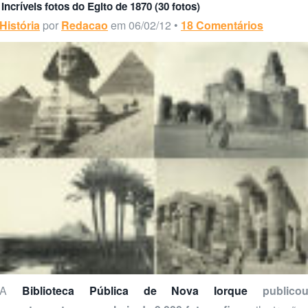
Incríveis fotos do Egito de 1870 (30 fotos)
História
por
Redacao
em 06/02/12 •
18 Comentários
A
Biblioteca Pública de Nova Iorque
publico