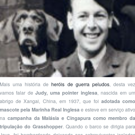
Mais uma história de
heróis de guerra peludos
, desta ve
vamos falar de
Judy, uma pointer inglesa
, nascida em u
abrigo de Xangai, China, em 1937, que foi
adotada com
mascote pela Marinha Real Inglesa
e esteve em serviço ativ
na
campanha da Malásia e Cingapura como membro d
tripulação do Grasshopper
. Quando o barco se dirigia par
Java, foi bombardeado deixando aos sobreviventes isolado