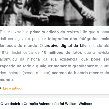
Em 1936 saía a
primeira edição da revista Life
que a parti
dali começava a publicar
fotografias dos fotógrafos mai
famosos do mundo
. O
arquivo digital da Life
, editado at
1972, inclui cerca de
10 milhões de fotos
que a revist
acumulou na história da sua existência, que
pode se
zapeado na rede a qualquer momento gratuitamente
, é u
dos maiores (senão o maior)
acervos da história recente d
mundo
.
Ler o artigo
O verdadeiro Coração Valente não foi William Wallace