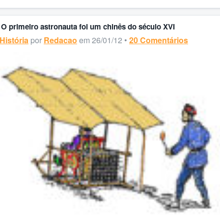
O primeiro astronauta foi um chinês do século XVI
História
por
Redacao
em 26/01/12 •
20 Comentários