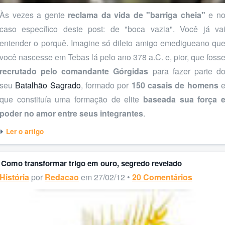
Às vezes a gente
reclama da vida de "barriga cheia"
e n
caso específico deste post: de "boca vazia". Você já va
entender o porquê. Imagine só dileto amigo emedigueano qu
você nascesse em Tebas lá pelo ano 378 a.C. e, pior, que foss
recrutado pelo comandante Górgidas
para fazer parte d
seu
Batalhão Sagrado
, formado por
150 casais de homens
que constituía uma formação de elite
baseada sua força 
poder no amor entre seus integrantes
.
Ler o artigo
Como transformar trigo em ouro, segredo revelado
História
por
Redacao
em 27/02/12 •
20 Comentários