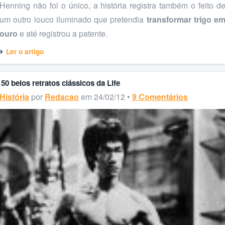
Henning não foi o único, a história registra também o feito d
um outro louco iluminado que pretendia
transformar trigo e
ouro
e até registrou a patente.
Ler o artigo
50 belos retratos clássicos da Life
História
por
Redacao
em 24/02/12 •
9 Comentários