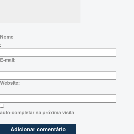
Nome
:
E-mail:
Website:
auto-completar na próxima visita