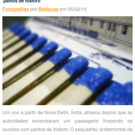
palitos de fósforo
Fotografias
por
Redacao
em 05/02/10
Um voo a partir de Nova Delhi, Índia, atrasou depois que as
autoridades encontraram um passageiro limpando os
ouvidos com palitos de fósforo. O esquadrão antiterrorista da