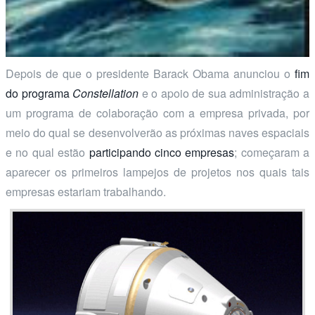
Depois de que o presidente Barack Obama anunciou o
fim
do programa
Constellation
e o apoio de sua administração a
um programa de colaboração com a empresa privada, por
meio do qual se desenvolverão as próximas naves espaciais
e no qual estão
participando cinco empresas
; começaram a
aparecer os primeiros lampejos de projetos nos quais tais
empresas estariam trabalhando.