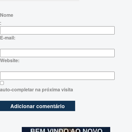
Nome
:
E-mail:
Website:
auto-completar na próxima visita