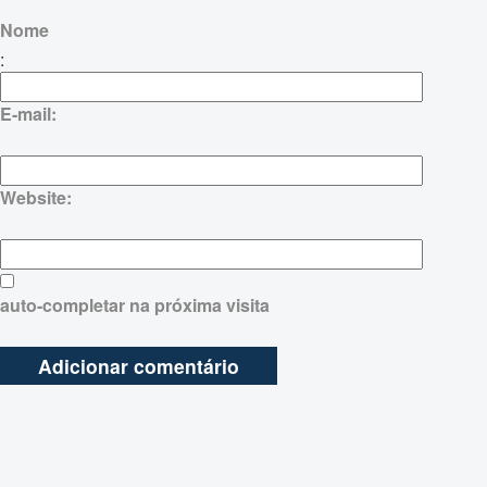
Nome
:
E-mail:
Website:
auto-completar na próxima visita