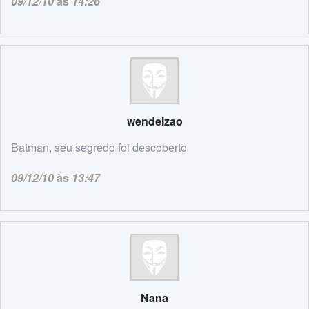
09/12/10
às
14:26
wendelzao
Batman, seu segredo foi descoberto
09/12/10
às
13:47
Nana