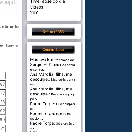
Time-lapse do dia
Videos
XXX
ontinente
Online: 3353
to
, bem a
Comentários
Moonwalker:
"pessoas de cer...
Sergio H. Klein:
Não consigo
entender...
Ana Marcilia, filha, me
desculpe.:
Mas seria bom se
,87
não...
Ana Marcilia, filha, me
,77
desculpe.:
Pese, voce paga
pelo...
,26
Padre Torpe:
Que comparação
lasti...
,92
Padre Torpe:
Hahahaha que
doido. ...
,69
Padre Torpe:
Só é orgânico se
,71
voc...