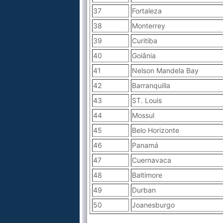
37
Fortaleza
38
Monterrey
39
Curitiba
40
Goiânia
41
Nelson Mandela Bay
42
Barranquilla
43
ST. Louis
44
Mossul
45
Belo Horizonte
46
Panamá
47
Cuernavaca
48
Baltimore
49
Durban
50
Joanesburgo