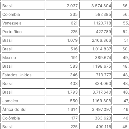
Brasil
2.037
3.574.804
56
Colômbia
335
597.385
56
Venezuela
621
1.120.718
55
Porto Rico
225
427.789
52
Brasil
1.079
2.106.866
51
Brasil
516
1.014.837
50
México
191
389.674
49
Brasil
583
1.198.675
48
Estados Unidos
346
713.777
48
Brasil
403
834.060
48
Brasil
1.793
3.717.640
48
Jamaica
550
1.169.808
47
África do Sul
1.614
3.497.097
46
Colômbia
177
383.623
46
Brasil
225
499.116
45