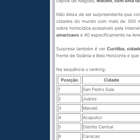
capital de Alagoas,
Maceió, com uma tax
Não deixa de ser surpreendente que conf
cidades do mundo com mais de 300 mil 
sobre homicídios acessíveis pela Interne
americano
e 40 especificamente na Amér
Surpresa também é ver
Curitiba, cida
frente de Goiânia e Belo Horizonte e que
Na sequência o ranking:
Posição
Cidade
1
San Pedro Sula
2
Juárez
3
Maceió
4
Acapulco
5
Distrito Central
6
Caracas