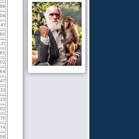
,98
,08
,41
,60
,21
,85
,02
,64
,47
,32
,23
,02
,15
,14
,08