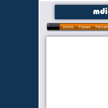
Home
Frases
Parcei