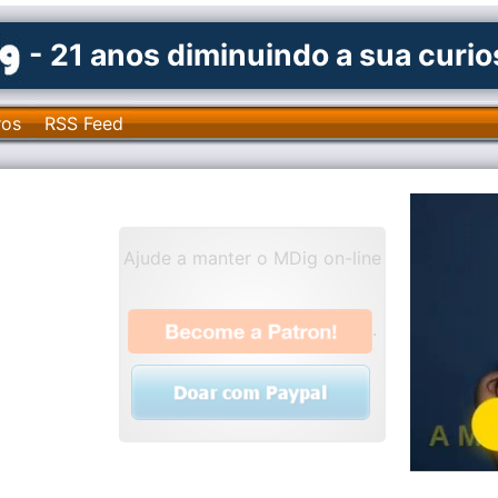
- 21 anos diminuindo a sua curi
ros
RSS Feed
Ajude a manter o MDig on-line
.