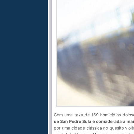
Com uma taxa de 159 homicídios doloso
de San Pedro Sula é considerada a ma
por uma cidade clássica no quesito viol