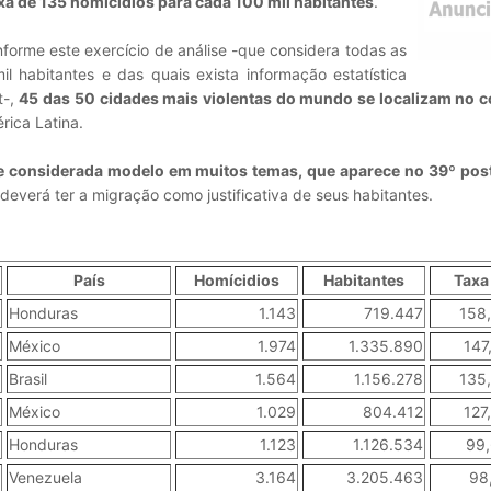
a de 135 homicídios para cada 100 mil habitantes
.
orme este exercício de análise -que considera todas as
habitantes e das quais exista informação estatística
t-,
45 das 50 cidades mais violentas do mundo se localizam no c
ica Latina.
de considerada modelo em muitos temas, que aparece no 39º pos
 deverá ter a migração como justificativa de seus habitantes.
País
Homícidios
Habitantes
Taxa
Honduras
1.143
719.447
158
México
1.974
1.335.890
147
Brasil
1.564
1.156.278
135
México
1.029
804.412
127
Honduras
1.123
1.126.534
99
Venezuela
3.164
3.205.463
98