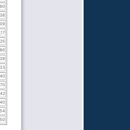
,90
,38
,09
,17
,25
,86
,39
,33
,40
,70
,42
,40
,54
,50