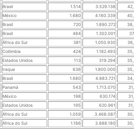
Brasil
1.514
3.529.138
42
México
1.680
4.160.339
40
Brasil
720
1.890.272
38
Brasil
484
1.302.001
37
África do Sul
381
1.050.930
36
Colômbia
424
1.182.493
35
Estados Unidos
113
319.294
35
Iraque
636
1.800.000
35
Brasil
1.680
4.883.721
34
Panamá
543
1.713.070
31
México
198
630.174
31
Estados Unidos
195
620.961
31
África do Sul
1.059
3.468.087
30
África do Sul
1.186
3.888.180
30