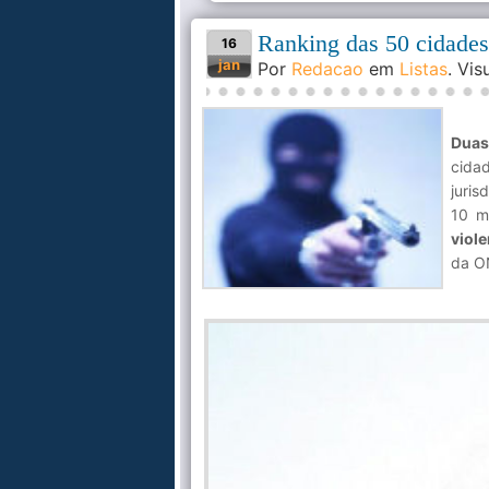
Ranking das 50 cidade
16
jan
Por
Redacao
em
Listas
. Vi
Duas
cidad
juris
10 m
viol
da 