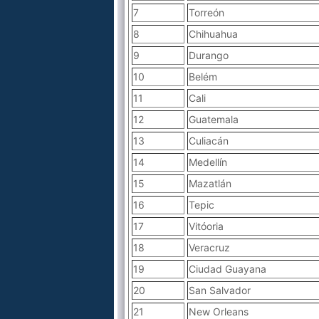
7
Torreón
8
Chihuahua
9
Durango
10
Belém
11
Cali
12
Guatemala
13
Culiacán
14
Medellín
15
Mazatlán
16
Tepic
17
Vitóoria
18
Veracruz
19
Ciudad Guayana
20
San Salvador
21
New Orleans