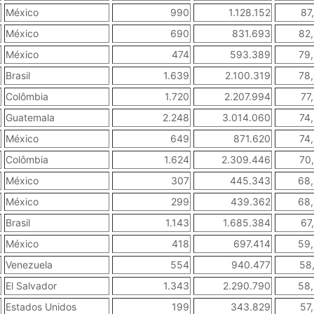
México
990
1.128.152
87
México
690
831.693
82
México
474
593.389
79
Brasil
1.639
2.100.319
78
Colômbia
1.720
2.207.994
77
Guatemala
2.248
3.014.060
74
México
649
871.620
74
Colômbia
1.624
2.309.446
70
México
307
445.343
68
México
299
439.362
68
Brasil
1.143
1.685.384
67
México
418
697.414
59
Venezuela
554
940.477
58
El Salvador
1.343
2.290.790
58
Estados Unidos
199
343.829
57