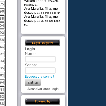
William Lopes:
Excelente
,75
matéria. u...
Ana Marcilia, filha, me
,96
desculpe.:
o serto é cobrar pel...
Ana Marcilia, filha, me
,88
desculpe.:
Ou animal. Esponja
m...
,04
,90
,58
Login
Registro
,46
Login
Nome
:
,32
,94
Senha
:
,05
,82
Esqueceu a senha?
,94
Desativar auto-login
,91
,63
Powered by
,88