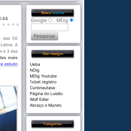
Busca
Interna
11:44
Google
MDig
5 das 50
Latina. A
s e 3 das
Sites Amigos
des mais
te estudo
Ueba
NDig
MDig Youtube
1xbet registro
Curionautasa
Página do Luisão
Wolf Edler
Abraço o Mundo
Categorias