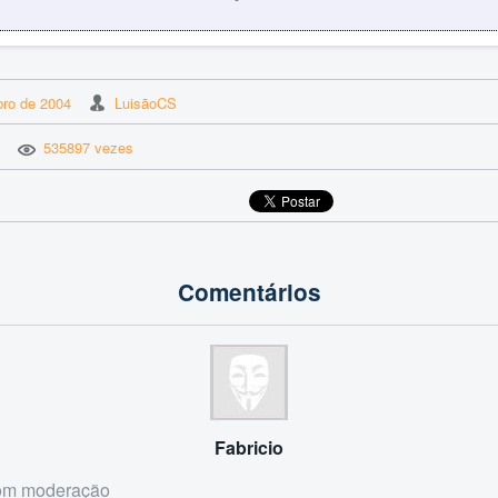
ro de 2004
LuisãoCS
535897 vezes
Comentários
Fabricio
om moderação