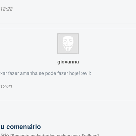
12:22
giovanna
xar fazer amanhã se pode fazer hoje! :evil:
12:21
eu comentário
ário
[Somente cadastrados podem usar Smileys]