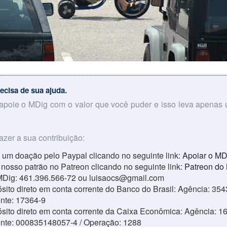
ecisa de sua ajuda.
 apoie o MDig com o valor que você puder e isso leva apenas
azer a sua contribuição:
 um doação pelo Paypal clicando no seguinte link:
Apoiar o MD
 nosso patrão no Patreon clicando no seguinte link:
Patreon do
MDig: 461.396.566-72 ou luisaocs@gmail.com
sito direto em conta corrente do Banco do Brasil: Agência: 354
ente: 17364-9
sito direto em conta corrente da Caixa Econômica: Agência: 16
ente: 000835148057-4 / Operação: 1288