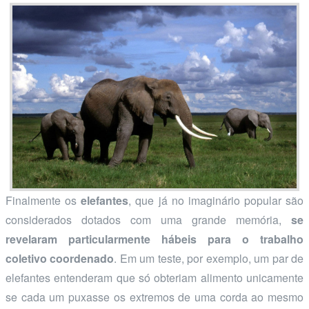
Finalmente os
elefantes
, que já no imaginário popular são
considerados dotados com uma grande memória,
se
revelaram particularmente hábeis para o trabalho
coletivo coordenado
. Em um teste, por exemplo, um par de
elefantes entenderam que só obteriam alimento unicamente
se cada um puxasse os extremos de uma corda ao mesmo