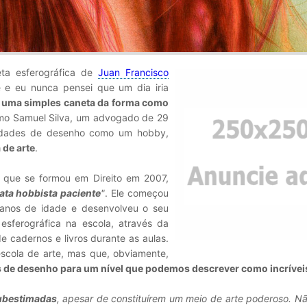
eta esferográfica de
Juan Francisco
e eu nunca pensei que um dia iria
 uma simples caneta da forma como
omo Samuel Silva, um advogado de 29
lidades de desenho como um hobby,
 de arte
.
, que se formou em Direito em 2007,
ta hobbista paciente
"
. Ele começou
 anos de idade e desenvolveu o seu
esferográfica na escola, através da
 cadernos e livros durante as aulas.
scola de arte, mas que, obviamente,
s de desenho para um nível que podemos descrever como incrívei
subestimadas
, apesar de constituírem um meio de arte poderoso. N