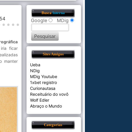
Busca
Interna
4:54
Google
MDig
rográfica
ria ficar
ealizadas
Sites Amigos
o manter
Ueba
NDig
MDig Youtube
1xbet registro
Curionautasa
Receituário do vovô
Wolf Edler
Abraço o Mundo
Categorias