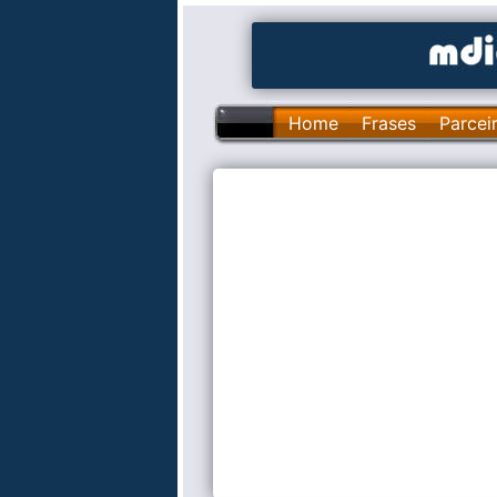
Home
Frases
Parcei