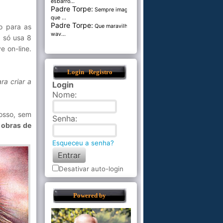
esbarro...
Padre Torpe:
Sempre imaginei
que ...
Padre Torpe:
o para as
Que maravilha de
wav...
 só usa 8
e on-line.
Login
Registro
a criar a
Login
Nome
:
osso, sem
Senha
:
 obras de
Esqueceu a senha?
Desativar auto-login
Powered by