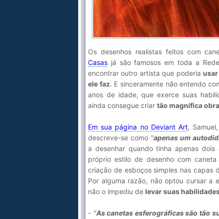
Os desenhos realistas feitos com can
Casas
já são famosos em toda a Rede 
encontrar outro artista que poderia
usar
ele faz
. E sinceramente não entendo c
anos de idade, que exerce suas habi
ainda consegue criar
tão magnífica obra
Em sua página no Deviant Art
, Samuel
descreve-se como
"
apenas um autodida
a desenhar quando tinha apenas dois
próprio estilo de desenho com caneta 
criação de esboços simples nas capas de
Por alguma razão, não optou cursar a e
não o impediu de
levar suas habilidade
- "
As canetas esferográficas são tão 