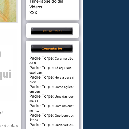
Time-lapse do dia
Videos
XXX
Online: 2932
Comentários
Padre Torpe:
Cara, na década
de 8...
Padre Torpe:
Tá aqui sua
explicaç...
Padre Torpe:
Hoje a cara de
bicic...
Padre Torpe:
Como açúcar é
um ven...
Padre Torpe:
Uma das cores
mais l...
Padre Torpe:
Com um custo de
no m...
s!
Padre Torpe:
Que bom que a
África...
Padre Torpe:
ão é sobre
Cada vez que