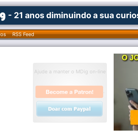
- 21 anos diminuindo a sua curi
ros
RSS Feed
Ajude a manter o MDig on-line
.