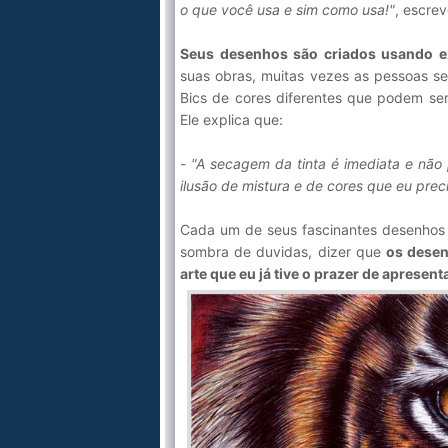
o que você usa e sim como usa!"
, escrev
Seus desenhos são criados usando ex
suas obras, muitas vezes as pessoas s
Bics de cores diferentes que podem ser e
Ele explica que:
- "A secagem da tinta é imediata e não
ilusão de mistura e de cores que eu prec
Cada um de seus fascinantes desenhos 
sombra de duvidas, dizer que
os desen
arte que eu já tive o prazer de apresen