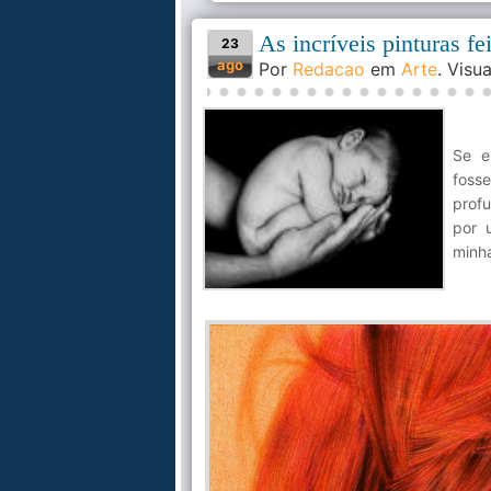
As incríveis pinturas f
23
ago
Por
Redacao
em
Arte
. Visu
Se e
foss
prof
por 
minh