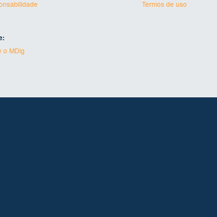
nsabilidade
Termos de uso
e:
e o MDig