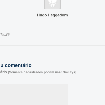
Hugo Heggedorn
15:24
eu comentário
ário
[Somente cadastrados podem usar Smileys]