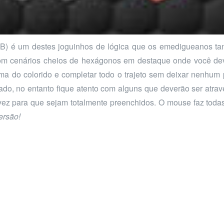
B) é um destes joguinhos de lógica que os emedigueanos ta
om cenários cheios de hexágonos em destaque onde você de
a do colorido e completar todo o trajeto sem deixar nenhum 
tado, no entanto fique atento com alguns que deverão ser atra
ez para que sejam totalmente preenchidos. O mouse faz toda
ersão!