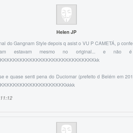
Helen JP
ginal do Gangnam Style depois q asist o VU P CAMETÁ, p conferi
zeram estavam mesmo no original... e não 
KKKKKKKKKKKKKKKKKKKKKKKKKKKKKkk
e e quase senti pena do Duciomar (prefeito d Belém em 20
KKKKKKKKKKKKKKKKKKKKkkkk
11:12