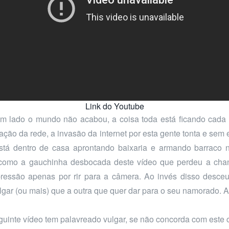
Link do Youtube
m lado o mundo não acabou, a coisa toda está ficando cada 
ação da rede, a invasão da internet por esta gente tonta e se
tá dentro de casa aprontando baixaria e armando barraco 
como a gauchinha desbocada deste vídeo que perdeu a chan
essão apenas por rir para a câmera. Ao invés disso desceu
lgar (ou mais) que a outra que quer dar para o seu namorado. Af
guinte vídeo tem palavreado vulgar, se não concorda com este