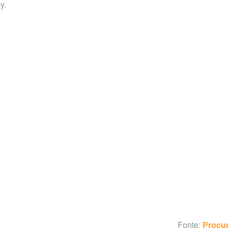
y.
Fonte:
Procu