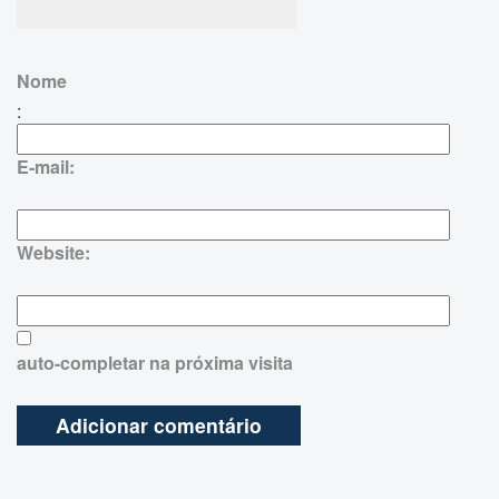
Nome
:
E-mail:
Website:
auto-completar na próxima visita