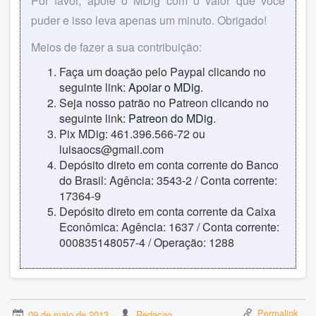
Por favor, apoie o MDig com o valor que você
puder e isso leva apenas um minuto. Obrigado!
Meios de fazer a sua contribuição:
Faça um doação pelo Paypal clicando no
seguinte link:
Apoiar o MDig
.
Seja nosso patrão no Patreon clicando no
seguinte link:
Patreon do MDig
.
Pix MDig: 461.396.566-72 ou
luisaocs@gmail.com
Depósito direto em conta corrente do Banco
do Brasil: Agência: 3543-2 / Conta corrente:
17364-9
Depósito direto em conta corrente da Caixa
Econômica: Agência: 1637 / Conta corrente:
000835148057-4 / Operação: 1288
Permalink
09 de maio de 2013
Redacao