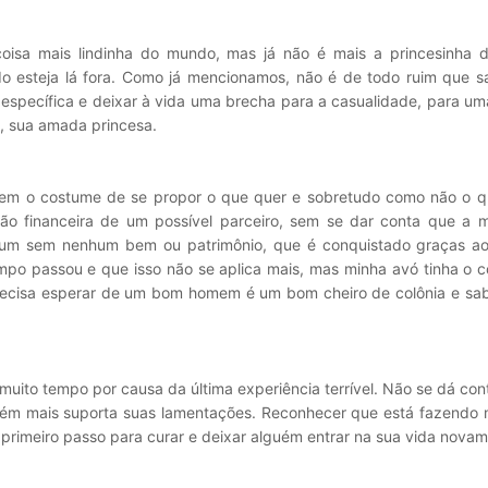
oisa mais lindinha do mundo, mas já não é mais a princesinha 
ado esteja lá fora. Como já mencionamos, não é de todo ruim que s
 específica e deixar à vida uma brecha para a casualidade, para um
a, sua amada princesa.
 tem o costume de se propor o que quer e sobretudo como não o q
ação financeira de um possível parceiro, sem se dar conta que a m
m sem nenhum bem ou patrimônio, que é conquistado graças ao
empo passou e que isso não se aplica mais, mas minha avó tinha o 
recisa esperar de um bom homem é um bom cheiro de colônia e sab
muito tempo por causa da última experiência terrível. Não se dá co
ém mais suporta suas lamentações. Reconhecer que está fazendo m
 o primeiro passo para curar e deixar alguém entrar na sua vida nova