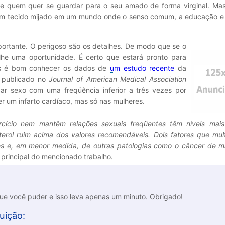
de quem quer se guardar para o seu amado de forma virginal. Mas
 um tecido mijado em um mundo onde o senso comum, a educação e 
portante. O perigoso são os detalhes. De modo que se o
lhe uma oportunidade. É certo que estará pronto para
is é bom conhecer os dados de
um estudo recente
da
) publicado no
Journal of American Medical Association
ar sexo com uma freqüência inferior a três vezes por
er um infarto cardíaco, mas só nas mulheres.
cício nem mantêm relações sexuais freqüentes têm níveis mais
terol ruim acima dos valores recomendáveis. Dois fatores que mul
res e, em menor medida, de outras patologias como o câncer de 
a principal do mencionado trabalho.
que você puder e isso leva apenas um minuto. Obrigado!
uição: