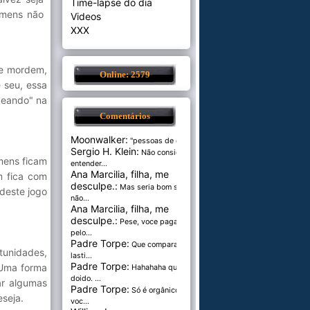
Time-lapse do dia
omens não
Videos
XXX
 e mordem,
Online: 2579
 seu, essa
keando" na
Comentários
Moonwalker:
"pessoas de cer...
Sergio H. Klein:
Não consigo
mens ficam
entender...
Ana Marcilia, filha, me
m fica com
desculpe.:
Mas seria bom se
 deste jogo
não...
Ana Marcilia, filha, me
desculpe.:
Pese, voce paga
pelo...
Padre Torpe:
Que comparação
tunidades,
lasti...
Padre Torpe:
 Uma forma
Hahahaha que
doido. ...
sar algumas
Padre Torpe:
Só é orgânico se
eseja.
voc...