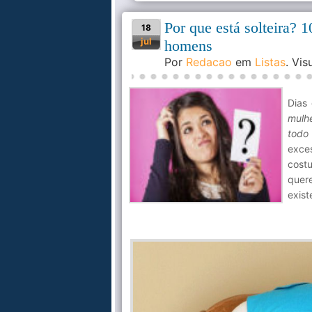
Por que está solteira? 
18
jul
homens
Por
Redacao
em
Listas
. Vi
Dias 
mulhe
todo
exce
cost
quere
exist