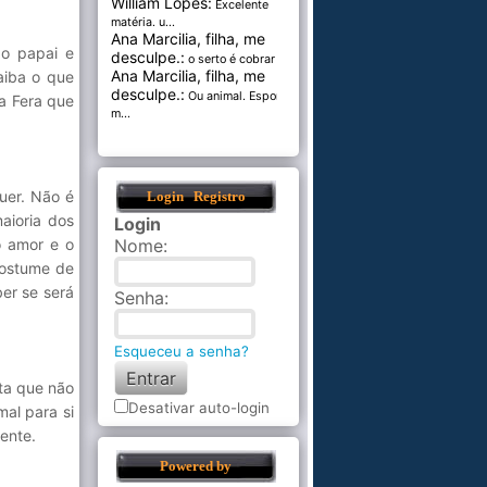
William Lopes:
Excelente
matéria. u...
Ana Marcilia, filha, me
do papai e
desculpe.:
o serto é cobrar pel...
Ana Marcilia, filha, me
aiba o que
desculpe.:
Ou animal. Esponja
a Fera que
m...
uer. Não é
Login
Registro
aioria dos
Login
Nome
:
 amor e o
costume de
er se será
Senha
:
Esqueceu a senha?
nta que não
Desativar auto-login
al para si
mente.
Powered by