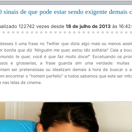
10 sinais de que pode estar sendo exigente demais
sualizado 122742 vezes desde
18 de julho de 2013
às 16:4
desses li uma frase no Twitter que dizia algo mais ou menos assi
r bonita que diz 'Ninguém me quer, estou tão solitária!' Cala a boc
 mundo te quer, você é que faz muito doce!
" Excetuando os pro
ssos e grosserias, a frase guarda sim uma verdade: muitas 
umam ser pretensiosas ou idealizam demais à hora de buscar o a
m encontrar o "homem perfeito" e todos sabemos que este ser mito
e nas telas de cinema.