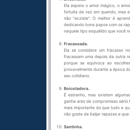
Ela espera o amor mágico, o amor
fortuita de vez em quando, mas e
não "ecziste". O melhor é apren
dedicando bons papos com os rapa
naquele tipo esquálido que você 
Fracassada.
Ela se considera um fracasso n
fracassam uma depois da outra re
porque se equivoca ao escolhe
provavelmente durante a época da
seu cotidiano.
Boicotadora.
É estranho, mas existem alguma
ganha ares de compromisso sério f
mais importante do que tudo e qu
não goste de beijar rapazes e que
Santinha.