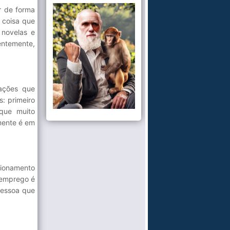
r de forma
 coisa que
 novelas e
entemente,
lações que
: primeiro
que muito
mente é em
cionamento
 emprego é
pessoa que