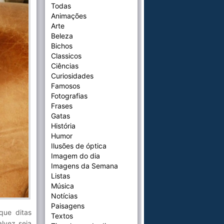
Todas
Animações
Arte
Beleza
Bichos
Classicos
Ciências
Curiosidades
Famosos
Fotografias
Frases
Gatas
História
Humor
Ilusões de óptica
Imagem do dia
Imagens da Semana
Listas
Música
Notícias
Paisagens
que ditas
Textos
lvez seja