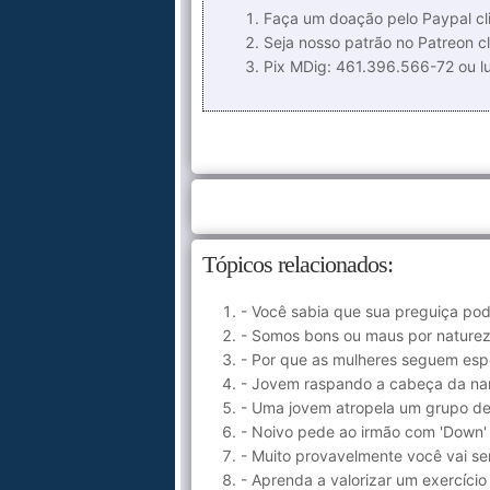
Faça um doação pelo Paypal cli
Seja nosso patrão no Patreon cl
Pix MDig: 461.396.566-72 ou 
Tópicos relacionados:
- Você sabia que sua preguiça pod
- Somos bons ou maus por natureza
- Por que as mulheres seguem es
- Jovem raspando a cabeça da nam
- Uma jovem atropela um grupo d
- Noivo pede ao irmão com 'Down'
- Muito provavelmente você vai sen
- Aprenda a valorizar um exercíci