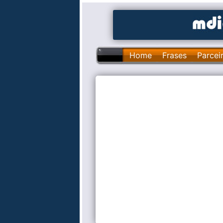
Home
Frases
Parcei