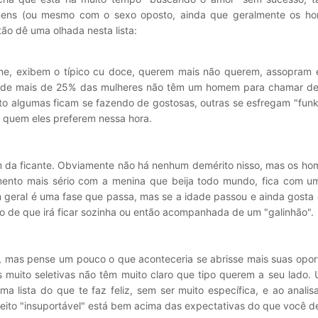
ens (ou mesmo com o sexo oposto, ainda que geralmente os h
ão dê uma olhada nesta lista:
rme, exibem o típico cu doce, querem mais não querem, assopram
onde mais de 25% das mulheres não têm um homem para chamar de
to algumas ficam se fazendo de gostosas, outras se esfregam "fun
 quem eles preferem nessa hora.
da ficante. Obviamente não há nenhum demérito nisso, mas os ho
mento mais sério com a menina que beija todo mundo, fica com u
Em geral é uma fase que passa, mas se a idade passou e ainda gosta
co de que irá ficar sozinha ou então acompanhada de um "galinhão".
r, mas pense um pouco o que aconteceria se abrisse mais suas opor
s muito seletivas não têm muito claro que tipo querem a seu lado.
ma lista do que te faz feliz, sem ser muito específica, e ao anali
jeito "insuportável" está bem acima das expectativas do que você d