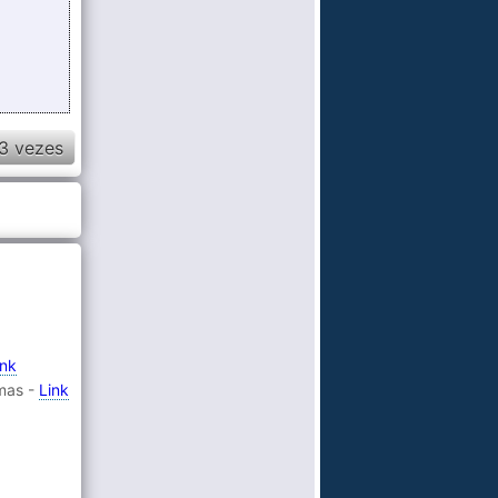
3 vezes
ink
imas -
Link