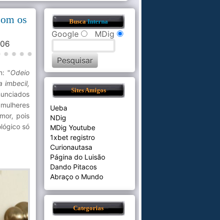
 com os
Busca
Interna
Google
MDig
2:06
m: "
Odeio
a imbecil,
Sites Amigos
nunciados
mulheres
Ueba
mor, pois
NDig
lógico só
MDig Youtube
1xbet registro
Curionautasa
Página do Luisão
Dando Pitacos
Abraço o Mundo
Categorias