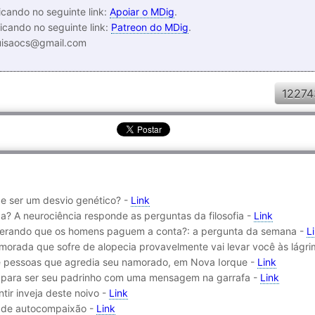
cando no seguinte link:
Apoiar o MDig
.
icando no seguinte link:
Patreon do MDig
.
luisaocs@gmail.com
12274
e ser um desvio genético? -
Link
? A neurociência responde as perguntas da filosofia -
Link
perando que os homens paguem a conta?: a pergunta da semana -
L
orada que sofre de alopecia provavelmente vai levar você às lágr
e pessoas que agredia seu namorado, em Nova Iorque -
Link
 para ser seu padrinho com uma mensagem na garrafa -
Link
tir inveja deste noivo -
Link
o de autocompaixão -
Link