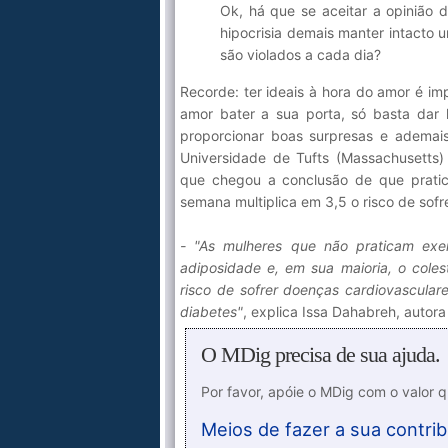
Ok, há que se aceitar a opinião 
hipocrisia demais manter intacto
são violados a cada dia?
Recorde: ter ideais à hora do amor é im
amor bater a sua porta, só basta dar 
proporcionar boas surpresas e adema
Universidade de Tufts (Massachusetts
que chegou a conclusão de que pratic
semana multiplica em 3,5 o risco de sofr
- "As mulheres que não praticam exer
adiposidade e, em sua maioria, o coles
risco de sofrer doenças cardiovascula
diabetes"
, explica Issa Dahabreh, autor
O MDig precisa de sua ajuda.
Por favor, apóie o MDig com o valor 
Meios de fazer a sua contrib