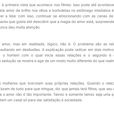
 à primeira vista que acontece nos filmes. Isso pode até acontece
ste amor de brilho nos olhos e borboletas no estômago imediatos é
der a lidar com isso, continuar se emocionando com as cenas de
zes que gosta até descobrir que a magia do amor está, surpreend
nunca deu muita atenção.
o amor, mas em realidade, lógico, não é. O problema são as re
sultando em desilusões. A explicação pode radicar em dois motivos
r o homem com o qual inicia essas relações e o segundo é 
 sedução se mostra e age de um modo muito diferente do que real
s mulheres que boicotam suas próprias relações. Quando o rela
azem de tudo para que mingue, diz que jamais terá filhos, que seu
e o amor não é tão importante. Talvez e somente talvez seja uma 
 tem um casal só para dar satisfação á sociedade.