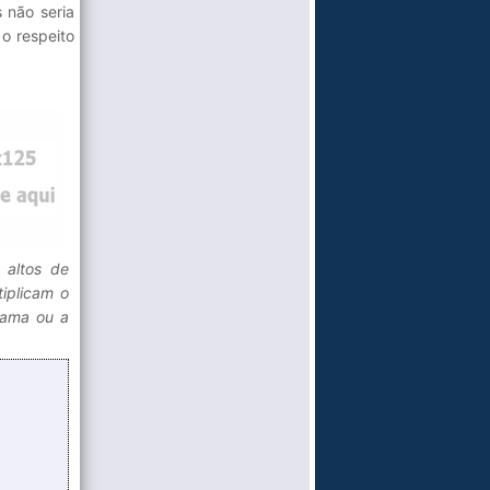
 não seria
o respeito
 altos de
tiplicam o
mama ou a