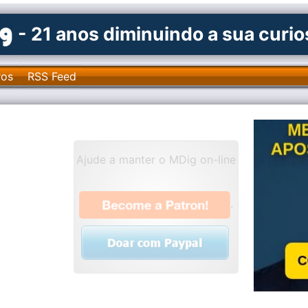
- 21 anos diminuindo a sua curi
ros
RSS Feed
Ajude a manter o MDig on-line
.