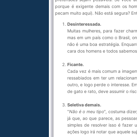
porque é exigente demais com os hom
pecam muito aqui). Não está segura? Ent
Desinteressada.
Muitas mulheres, para fazer cha
mas em um país como o Brasil, 
não é uma boa estratégia. Enquan
cara dos homens e todos sabemos
Ficante.
Cada vez é mais comum a imagem 
ressabiados em ter um relaciona
outro, e logo perde o interesse. 
de gato e rato, deve assumir o ris
Seletiva demais.
"
Não é o meu tipo
", costuma dize
já que, ao que parece, as pessoa
simples de resolver isso é fazer u
ações logo irá notar que aquele su