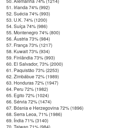
Alemanha 74% (1214)
Irlanda 74% (992)
Suécia 74% (993)
U.K. 74% (1200)
Suíça 74% (986)
Montenegro 74% (800)
Áustria 73% (984)
França 73% (1217)
Kuwait 73% (934)
Finlândia 73% (993)
El Salvador, 73% (2000)
Paquistão 73% (2253)
Zimbábue 72% (1989)
Honduras 72% (1947)
Peru 72% (1982)
Egito 72% (1024)
Sérvia 72% (1474)
Bósnia e Herzegovina 72% (1896)
Serra Leoa, 71% (1986)
Índia 71% (3140)
Taiwan 71% (984)