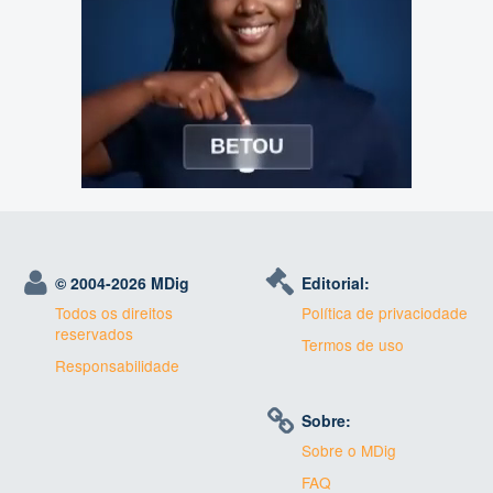
© 2004-
2026 MDig
Editorial:
Todos os direitos
Política de privaciodade
reservados
Termos de uso
Responsabilidade
Sobre:
Sobre o MDig
FAQ