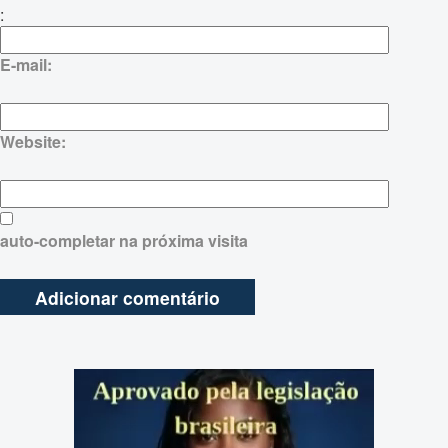
:
E-mail:
Website:
auto-completar na próxima visita