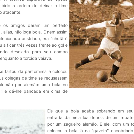
cebido a ordem de deixar o time
o atacante.
 e os amigos deram um perfeito
aliás, não joga bola. E nem assim
lecionado austríaco, era "chutão"
 a ficar três vezes frente ao gol e
ltando desolado para seu campo
nquanto a torcida vaiava.
se fartou da pantomima e colocou
us colegas de time se recusassem
" alemão por alemão: uma bola no
ali e dá-lhe pancada em cima de
Eis que a bola acaba sobrando em seu
entrada da meia lua depois de um rebate 
por um zagueiro alemão. E ele, com um toq
colocou a bola lá na "gaveta" encobrindo 