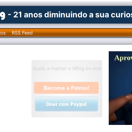
- 21 anos diminuindo a sua curi
ros
RSS Feed
Ajude a manter o MDig on-line
.