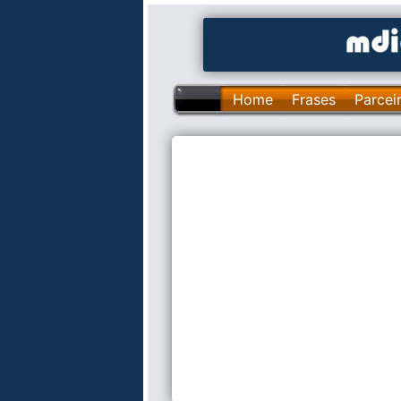
Home
Frases
Parcei