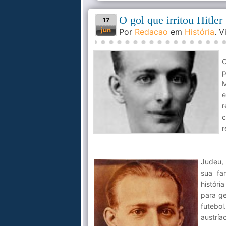
O gol que irritou Hitler
17
jun
Por
Redacao
em
História
. 
O
p
M
e
r
c
r
Judeu, 
sua fa
históri
para ge
futebol
austría