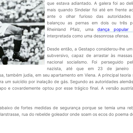
que estava adiantado. A galera foi ao delí
mais quando Sindelar foi até em frente ao
ante o olhar furioso das autoridades 
balançou as pernas em dois ou três p
Rheinland Pfalz, uma
dança popular a
interpretada como uma desonrosa ofensa.
Desde então, a Gestapo considerou-lhe um
subversivo, capaz de arrastar às massas
nacional socialismo. Foi perseguido pel
nazista, até que em 23 de janeiro
a, também judia, em seu apartamento em Viena. A principal teoria
ra um suicídio por inalação de gás. Segundo as autoridades alemãs
apo e covardemente optou por esse trágico final. A versão austrí
 abaixo de fortes medidas de segurança porque se temia uma reb
delarstrasse, rua do rebelde goleador onde soam os ecos do poema 