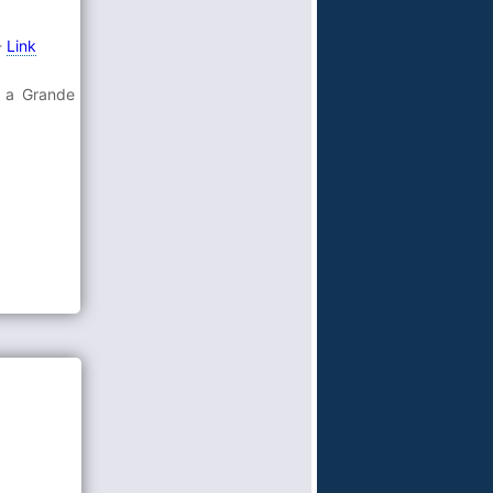
-
Link
e a Grande