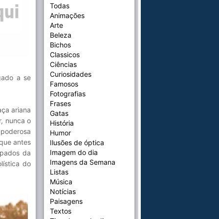
Todas
Animações
Arte
Beleza
Bichos
Classicos
Ciências
Curiosidades
igado a se
Famosos
Fotografias
Frases
aça ariana
Gatas
r, nunca o
História
 poderosa
Humor
que antes
Ilusões de óptica
Imagem do dia
lpados da
Imagens da Semana
ística do
Listas
Música
Notícias
Paisagens
Textos