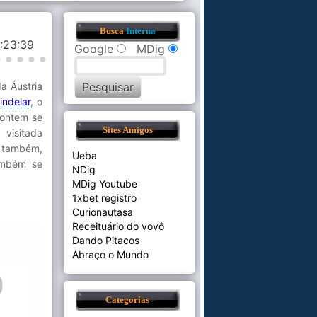
Busca
Interna
8:23:39
Google
MDig
a Áustria
indelar
, o
 ontem se
Sites Amigos
 visitada
i também,
Ueba
ambém se
NDig
MDig Youtube
1xbet registro
Curionautasa
Receituário do vovô
Dando Pitacos
Abraço o Mundo
Categorias