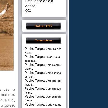
Time-lapse do dia
Videos
XXX
Online: 1707
Comentários
Padre Torpe:
Cara, na década
de 8...
Padre Torpe:
Tá aqui sua
explicaç...
Padre Torpe:
Hoje a cara de
bicic...
Padre Torpe:
Como açúcar é
um ven...
Padre Torpe:
Uma das cores
mais l...
Padre Torpe:
s pés na
Com um custo de
no m...
mal feito
Padre Torpe:
Que bom que a
ue sutil,
África...
Padre Torpe:
o goleiro
Cada vez que