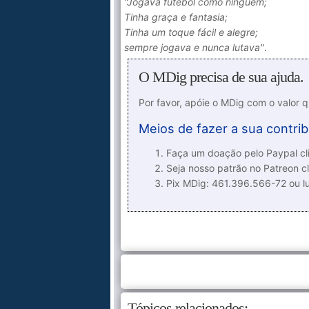
"Jogava futebol como ninguém;
Tinha graça e fantasia;
Tinha um toque fácil e alegre;
sempre jogava e nunca lutava"
.
O MDig precisa de sua ajuda.
Por favor, apóie o MDig com o valor 
Meios de fazer a sua contrib
Faça um doação pelo Paypal cli
Seja nosso patrão no Patreon cl
Pix MDig: 461.396.566-72 ou 
Tópicos relacionados: