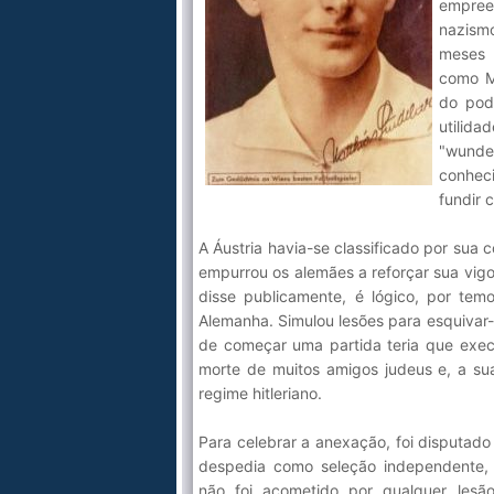
empree
nazism
meses 
como Mu
do pod
utilid
"wunde
conheci
fundir 
A Áustria havia-se classificado por sua
empurrou os alemães a reforçar sua vig
disse publicamente, é lógico, por tem
Alemanha. Simulou lesões para esquivar
de começar uma partida teria que exec
morte de muitos amigos judeus e, a su
regime hitleriano.
Para celebrar a anexação, foi disputado
despedia como seleção independente, 
não foi acometido por qualquer lesã