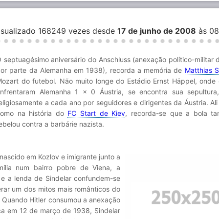
Visualizado 168249 vezes desde
17 de junho de 2008
às 0
 septuagésimo aniversário do Anschluss (anexação político-militar d
or parte da Alemanha em 1938), recorda a memória de
Matthias S
ozart do futebol. Não muito longe do Estádio Ernst Häppel, onde
nfrentaram Alemanha 1 x 0 Áustria, se encontra sua sepultura,
eligiosamente a cada ano por seguidores e dirigentes da Áustria. Al
omo na história do
FC Start de Kiev
, recorda-se que a bola t
ebelou contra a barbárie nazista.
nascido em Kozlov e imigrante junto a
mília num bairro pobre de Viena, a
a e a lenda de Sindelar confundem-se
rar um dos mitos mais românticos do
. Quando Hitler consumou a anexação
ca em 12 de março de 1938, Sindelar