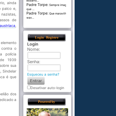
esbarro...
rio, ainda
Padre Torpe:
Sempre imaginei
 palco e,
que ...
Padre Torpe:
nazistas,
Que maravilha de
wav...
assos de
ustríaca
,
Login
Registro
 elemento
Login
 contra o
Nome
:
a polícia
 de 1939
Senha
:
 sobre sua
, Sindelar
Esqueceu a senha?
aca é que
Desativar auto-login
elião dos
dedicado a
Powered by