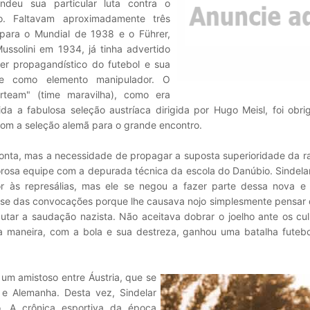
ndeu sua particular luta contra o
o. Faltavam aproximadamente três
para o Mundial de 1938 e o Führer,
ssolini em 1934, já tinha advertido
er propagandístico do futebol e sua
ade como elemento manipulador. O
rteam" (time maravilha), como era
da a fabulosa seleção austríaca dirigida por Hugo Meisl, foi obr
com a seleção alemã para o grande encontro.
 conta, mas a necessidade de propagar a suposta superioridade da r
orosa equipe com a depurada técnica da escola do Danúbio. Sindela
or às represálias, mas ele se negou a fazer parte dessa nova e
-se das convocações porque lhe causava nojo simplesmente pensar 
utar a saudação nazista. Não aceitava dobrar o joelho ante os cu
a maneira, com a bola e sua destreza, ganhou uma batalha futebol
 um amistoso entre Áustria, que se
e Alemanha. Desta vez, Sindelar
o. A crônica esportiva da época