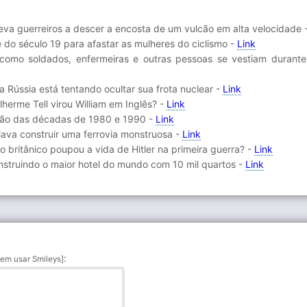
leva guerreiros a descer a encosta de um vulcão em alta velocidade 
de do século 19 para afastar as mulheres do ciclismo -
Link
como soldados, enfermeiras e outras pessoas se vestiam durant
a Rússia está tentando ocultar sua frota nuclear -
Link
ilherme Tell virou William em Inglês? -
Link
ação das décadas de 1980 e 1990 -
Link
java construir uma ferrovia monstruosa -
Link
 britânico poupou a vida de Hitler na primeira guerra? -
Link
onstruindo o maior hotel do mundo com 10 mil quartos -
Link
:
em usar Smileys]