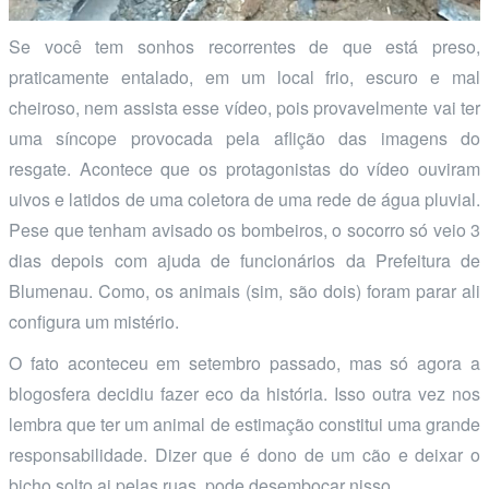
Se você tem sonhos recorrentes de que está preso,
praticamente entalado, em um local frio, escuro e mal
cheiroso, nem assista esse vídeo, pois provavelmente vai ter
uma síncope provocada pela aflição das imagens do
resgate. Acontece que os protagonistas do vídeo ouviram
uivos e latidos de uma coletora de uma rede de água pluvial.
Pese que tenham avisado os bombeiros, o socorro só veio 3
dias depois com ajuda de funcionários da Prefeitura de
Blumenau. Como, os animais (sim, são dois) foram parar ali
configura um mistério.
O fato aconteceu em setembro passado, mas só agora a
blogosfera decidiu fazer eco da história. Isso outra vez nos
lembra que ter um animal de estimação constitui uma grande
responsabilidade. Dizer que é dono de um cão e deixar o
bicho solto ai pelas ruas, pode desembocar nisso.