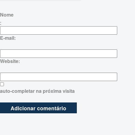
Nome
:
E-mail:
Website:
auto-completar na próxima visita