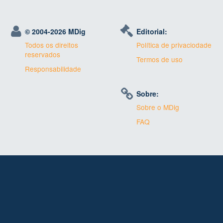
© 2004-
2026 MDig
Editorial:
Todos os direitos
Política de privaciodade
reservados
Termos de uso
Responsabilidade
Sobre:
Sobre o MDig
FAQ