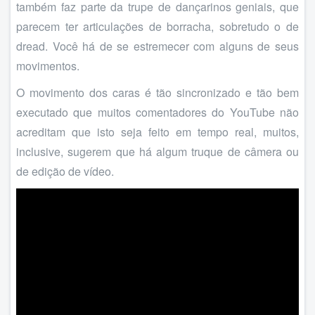
também faz parte da trupe de dançarinos geniais, que
parecem ter articulações de borracha, sobretudo o de
dread. Você há de se estremecer com alguns de seus
movimentos.
O movimento dos caras é tão sincronizado e tão bem
executado que muitos comentadores do YouTube não
acreditam que isto seja feito em tempo real, muitos,
inclusive, sugerem que há algum truque de câmera ou
de edição de vídeo.