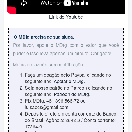
Link do Youtube
O MDig precisa de sua ajuda.
Por favor, apoie o MDig com o valor que você
puder e isso leva apenas um minuto. Obrigado!
Meios de fazer a sua contribuição:
Faça um doação pelo Paypal clicando no
seguinte link:
Apoiar o MDig
.
Seja nosso patrão no Patreon clicando no
seguinte link:
Patreon do MDig
.
Pix MDig: 461.396.566-72 ou
luisaocs@gmail.com
Depósito direto em conta corrente do Banco
do Brasil: Agência: 3543-2 / Conta corrente:
17364-9