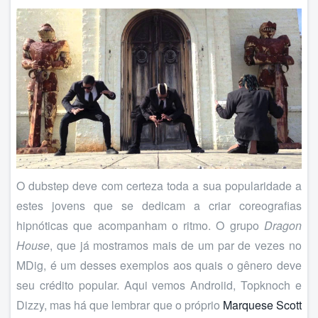
O dubstep deve com certeza toda a sua popularidade a
estes jovens que se dedicam a criar coreografias
hipnóticas que acompanham o ritmo. O grupo
Dragon
House
, que já mostramos mais de um par de vezes no
MDig, é um desses exemplos aos quais o gênero deve
seu crédito popular. Aqui vemos Androiid, Topknoch e
Dizzy, mas há que lembrar que o próprio
Marquese Scott