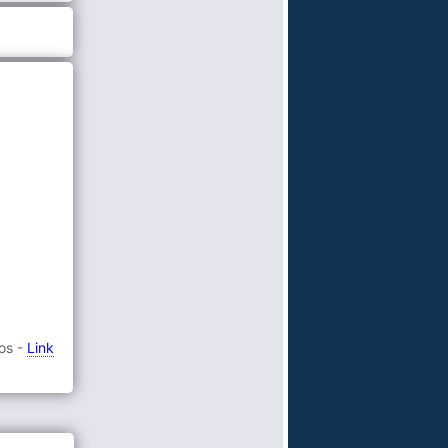
tos -
Link