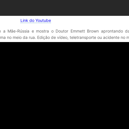
Link do Youtube
de a Mãe-Rússia e mostra o Doutor Emmett Brown aprontando d
 no meio da rua. Edição de vídeo, teletransporte ou acidente no m