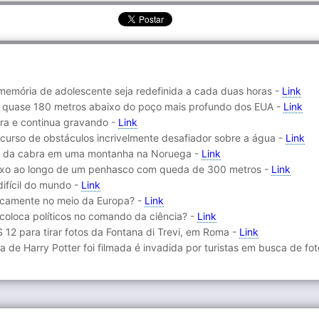
memória de adolescente seja redefinida a cada duas horas -
Link
o quase 180 metros abaixo do poço mais profundo dos EUA -
Link
ura e continua gravando -
Link
rcurso de obstáculos incrivelmente desafiador sobre a água -
Link
res da cabra em uma montanha na Noruega -
Link
ixo ao longo de um penhasco com queda de 300 metros -
Link
difícil do mundo -
Link
ticamente no meio da Europa? -
Link
coloca políticos no comando da ciência? -
Link
 12 para tirar fotos da Fontana di Trevi, em Roma -
Link
 de Harry Potter foi filmada é invadida por turistas em busca de fo