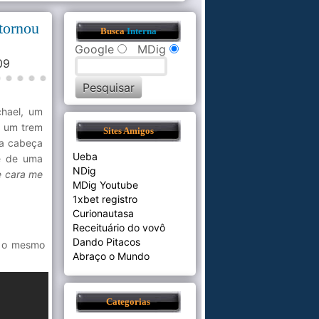
tornou
Busca
Interna
Google
MDig
:09
chael, um
a um trem
Sites Amigos
na cabeça
Ueba
ie de uma
NDig
e cara me
MDig Youtube
1xbet registro
Curionautasa
Receituário do vovô
Dando Pitacos
e o mesmo
Abraço o Mundo
Categorias