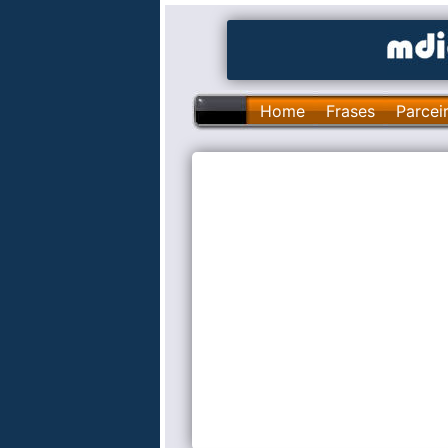
Home
Frases
Parcei