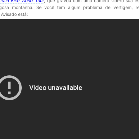
ntain Bike World Tour
, que gravou com uma câmera GoPro sua es
igosa montanha. Se você tem algum problema de vertigem, 
 Avisado está: