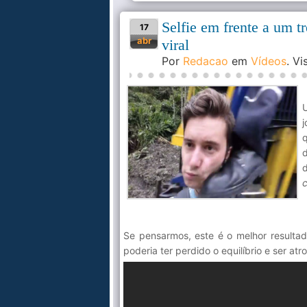
Selfie em frente a um 
17
abr
viral
Por
Redacao
em
Vídeos
. V
j
d
Se pensarmos, este é o melhor resulta
poderia ter perdido o equilíbrio e ser at