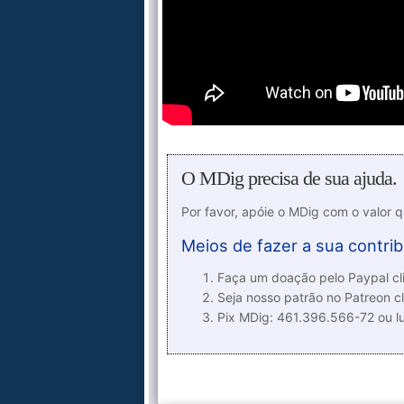
O MDig precisa de sua ajuda.
Por favor, apóie o MDig com o valor 
Meios de fazer a sua contrib
Faça um doação pelo Paypal cli
Seja nosso patrão no Patreon cl
Pix MDig: 461.396.566-72 ou 