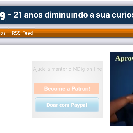
- 21 anos diminuindo a sua curi
ros
RSS Feed
Ajude a manter o MDig on-line
.