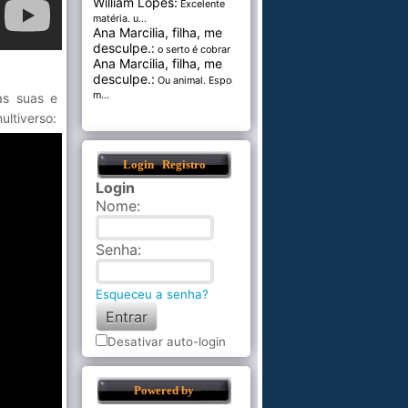
William Lopes:
Excelente
matéria. u...
Ana Marcilia, filha, me
desculpe.:
o serto é cobrar pel...
Ana Marcilia, filha, me
desculpe.:
Ou animal. Esponja
m...
as suas e
ultiverso:
Login
Registro
Login
Nome
:
Senha
:
Esqueceu a senha?
Desativar auto-login
Powered by