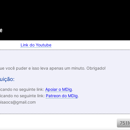
Link do Youtube
que você puder e isso leva apenas um minuto. Obrigado!
uição:
cando no seguinte link:
Apoiar o MDig
.
icando no seguinte link:
Patreon do MDig
.
luisaocs@gmail.com
7511