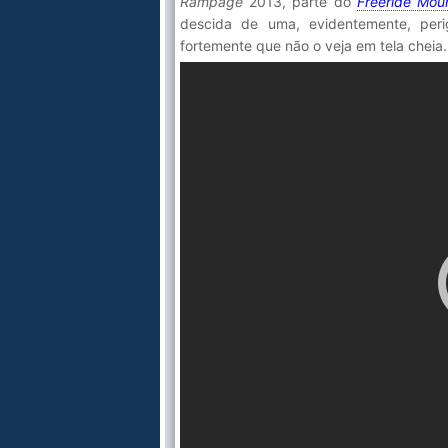
Rampage
2013, parte do
Freeride Mou
descida de uma, evidentemente, per
fortemente que não o veja em tela cheia.