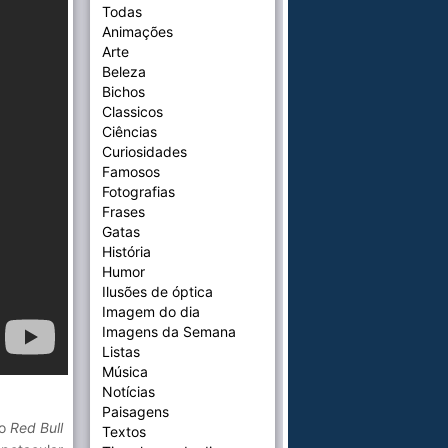
Todas
Animações
Arte
Beleza
Bichos
Classicos
Ciências
Curiosidades
Famosos
Fotografias
Frases
Gatas
História
Humor
Ilusões de óptica
Imagem do dia
Imagens da Semana
Listas
Música
Notícias
Paisagens
do
Red Bull
Textos