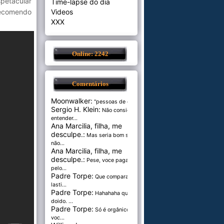
petacular
Time-lapse do dia
recomendo
Videos
XXX
Online: 2242
Comentários
Moonwalker:
"pessoas de cer...
Sergio H. Klein:
Não consigo
entender...
Ana Marcilia, filha, me
desculpe.:
Mas seria bom se
não...
Ana Marcilia, filha, me
desculpe.:
Pese, voce paga
pelo...
Padre Torpe:
Que comparação
lasti...
Padre Torpe:
Hahahaha que
doido. ...
Padre Torpe:
Só é orgânico se
voc...