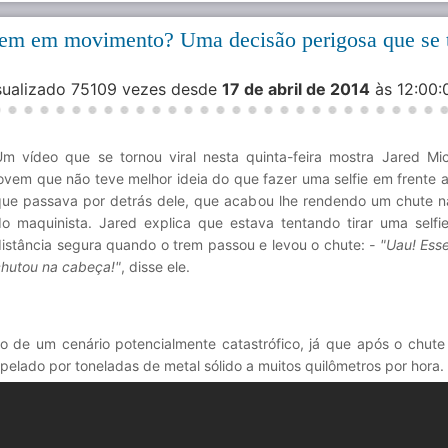
trem em movimento? Uma decisão perigosa que se 
isualizado 75109 vezes desde
17 de abril de 2014
às 12:00
Um vídeo que se tornou viral nesta quinta-feira mostra Jared Mi
ovem que não teve melhor ideia do que fazer uma selfie em frente 
que passava por detrás dele, que acabou lhe rendendo um chute 
do maquinista. Jared explica que estava tentando tirar uma self
istância segura quando o trem passou e levou o chute:
- "Uau! Ess
chutou na cabeça!"
, disse ele.
do de um cenário potencialmente catastrófico, já que após o chut
ropelado por toneladas de metal sólido a muitos quilômetros por hora.