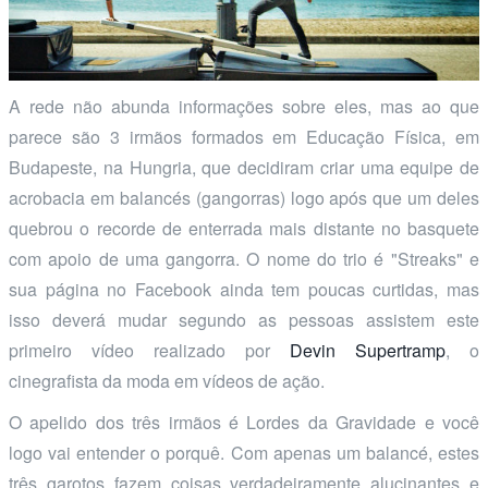
A rede não abunda informações sobre eles, mas ao que
parece são 3 irmãos formados em Educação Física, em
Budapeste, na Hungria, que decidiram criar uma equipe de
acrobacia em balancés (gangorras) logo após que um deles
quebrou o recorde de enterrada mais distante no basquete
com apoio de uma gangorra. O nome do trio é "Streaks" e
sua página no Facebook ainda tem poucas curtidas, mas
isso deverá mudar segundo as pessoas assistem este
primeiro vídeo realizado por
Devin Supertramp
, o
cinegrafista da moda em vídeos de ação.
O apelido dos três irmãos é Lordes da Gravidade e você
logo vai entender o porquê. Com apenas um balancé, estes
três garotos fazem coisas verdadeiramente alucinantes e