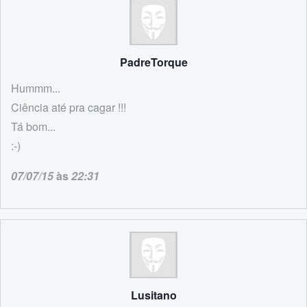
PadreTorque
Hummm...
Ciência até pra cagar !!!
Tá bom...
:-)
07/07/15
às
22:31
Lusitano