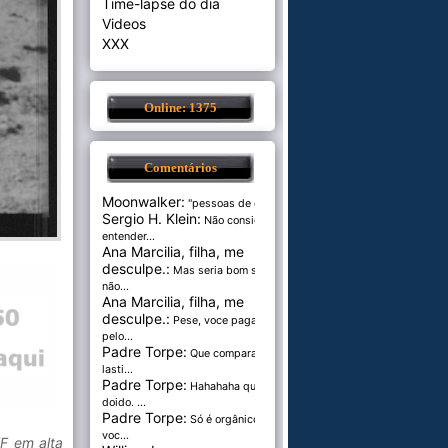
Time-lapse do dia
Videos
XXX
Online: 1375
Comentários
Moonwalker:
"pessoas de cer...
Sergio H. Klein:
Não consigo
entender...
Ana Marcilia, filha, me
desculpe.:
Mas seria bom se
não...
Ana Marcilia, filha, me
desculpe.:
Pese, voce paga
pelo...
Padre Torpe:
Que comparação
lasti...
Padre Torpe:
Hahahaha que
doido. ...
Padre Torpe:
Só é orgânico se
voc...
F em alta