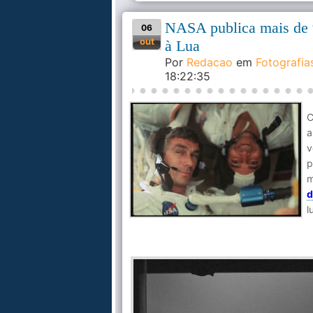
NASA publica mais de 9
06
out
à Lua
Por
Redacao
em
Fotografia
18:22:35
C
a
v
p
m
d
l