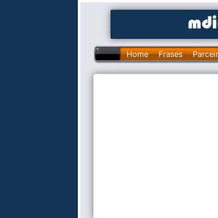
Home
Frases
Parcei