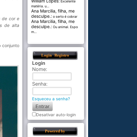
William Lopes:
Excelente
matéria. u...
Ana Marcilia, filha, me
desculpe.:
o serto é cobrar pel...
s de cor e
Ana Marcilia, filha, me
s de alta
desculpe.:
Ou animal. Esponja
m...
o conjunto
Login
Registro
Login
Nome
:
Senha
:
Esqueceu a senha?
Desativar auto-login
Powered by