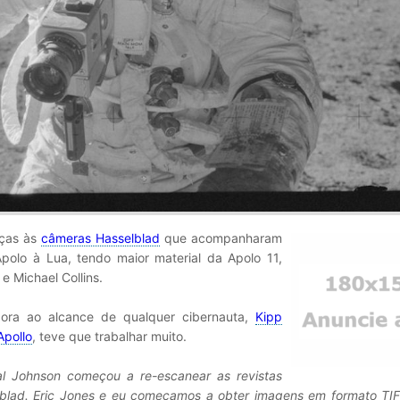
raças às
câmeras Hasselblad
que acompanharam
olo à Lua, tendo maior material da Apolo 11,
 e Michael Collins.
gora ao alcance de qualquer cibernauta,
Kipp
Apollo
, teve que trabalhar muito.
al Johnson começou a re-escanear as revistas
elblad. Eric Jones e eu começamos a obter imagens em formato TIF