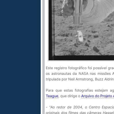
Este registro fotográfico foi possível g
os astronautas da NASA nas missões Ap
tripulada por Neil Armstrong, Buzz Aldrin
Para que estas fotografias estejam a
Teague
, que dirige o
Arquivo do Projeto 
- "Ao redor de 2004, o Centro Espaci
originais dos filmes das câmeras Hass