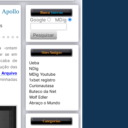
s Apollo
Busca
Interna
Google
MDig
s
a -ontem
Sites Amigos
ar se em
acaba de
Ueba
lução das
NDig
 Arquivo
MDig Youtube
aminhadas
1xbet registro
Curionautasa
Buteco da Net
Wolf Edler
Abraço o Mundo
Categorias