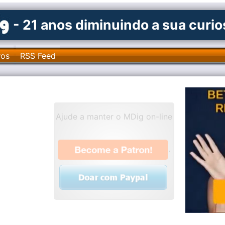
- 21 anos diminuindo a sua curi
ros
RSS Feed
Ajude a manter o MDig on-line
.