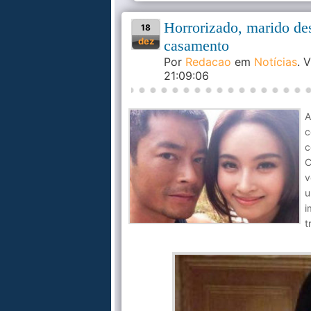
Horrorizado, marido de
18
dez
casamento
Por
Redacao
em
Notícias
. 
21:09:06
A
c
c
C
v
u
i
t