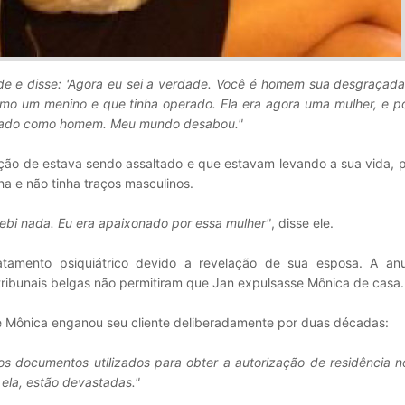
ede e disse: 'Agora eu sei a verdade. Você é homem sua desgraçada
mo um menino e que tinha operado. Ela era agora uma mulher, e po
ssado como homem. Meu mundo desabou."
ação de estava sendo assaltado e que estavam levando a sua vida, 
a e não tinha traços masculinos.
ebi nada. Eu era apaixonado por essa mulher"
, disse ele.
atamento psiquiátrico devido a revelação de sua esposa. A an
ibunais belgas não permitiram que Jan expulsasse Mônica de casa.
ue Mônica enganou seu cliente deliberadamente por duas décadas:
os documentos utilizados para obter a autorização de residência n
ela, estão devastadas."