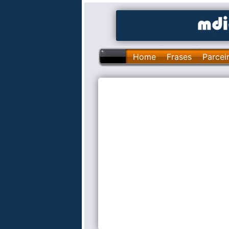
Home
Frases
Parcei