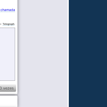
a chamada
e:
Telegraph
.
0 vezes