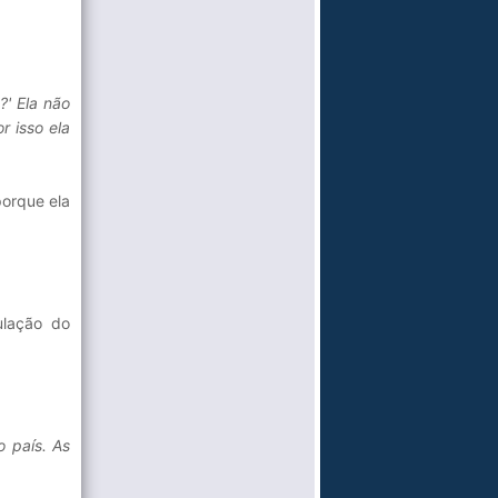
?' Ela não
r isso ela
porque ela
ulação do
o país. As