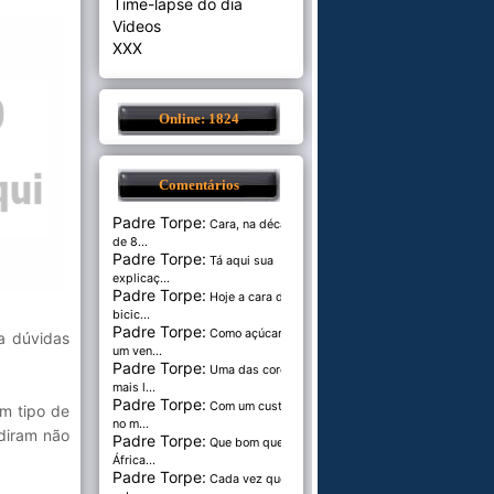
Time-lapse do dia
Videos
XXX
Online: 1824
Comentários
Padre Torpe:
Cara, na década
de 8...
Padre Torpe:
Tá aqui sua
explicaç...
Padre Torpe:
Hoje a cara de
bicic...
Padre Torpe:
Como açúcar é
a dúvidas
um ven...
Padre Torpe:
Uma das cores
mais l...
Padre Torpe:
Com um custo de
um tipo de
no m...
idiram não
Padre Torpe:
Que bom que a
África...
Padre Torpe:
Cada vez que