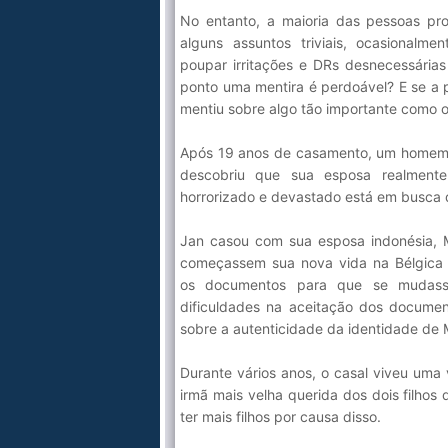
No entanto, a maioria das pessoas p
alguns assuntos triviais, ocasionalm
poupar irritações e DRs desnecessária
ponto uma mentira é perdoável? E se a
mentiu sobre algo tão importante como 
Após 19 anos de casamento, um homem 
descobriu que sua esposa realment
horrorizado e devastado está em busca
Jan casou com sua esposa indonésia, M
começassem sua nova vida na Bélgica 
os documentos para que se mudass
dificuldades na aceitação dos documen
sobre a autenticidade da identidade de
Durante vários anos, o casal viveu uma
irmã mais velha querida dos dois filhos
ter mais filhos por causa disso.