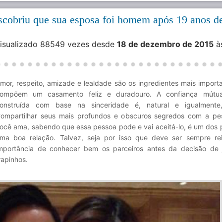
scobriu que sua esposa foi homem após 19 anos d
Visualizado 88549 vezes desde
18 de dezembro de 2015
à
mor, respeito, amizade e lealdade são os ingredientes mais import
ompõem um casamento feliz e duradouro. A confiança mútu
onstruída com base na sinceridade é, natural e igualmente, 
ompartilhar seus mais profundos e obscuros segredos com a p
ocê ama, sabendo que essa pessoa pode e vai aceitá-lo, é um dos p
ma boa relação. Talvez, seja por isso que deve ser sempre re
mportância de conhecer bem os parceiros antes da decisão de 
rapinhos.