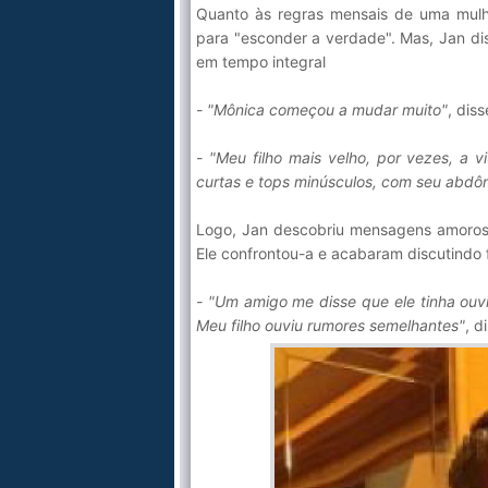
Quanto às regras mensais de uma mulhe
para "esconder a verdade". Mas, Jan d
em tempo integral
- "Mônica começou a mudar muito"
, diss
- "Meu filho mais velho, por vezes, a 
curtas e tops minúsculos, com seu abd
Logo, Jan descobriu mensagens amorosa
Ele confrontou-a e acabaram discutindo f
- "Um amigo me disse que ele tinha ouv
Meu filho ouviu rumores semelhantes"
, d