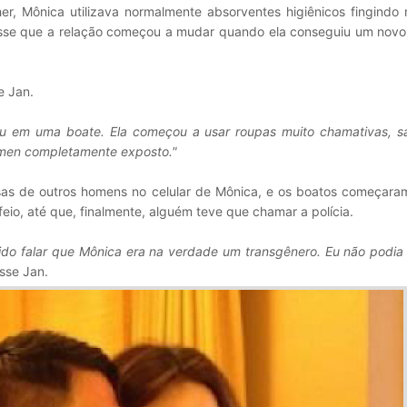
r, Mônica utilizava normalmente absorventes higiênicos fingindo 
isse que a relação começou a mudar quando ela conseguiu um nov
e Jan.
viu em uma boate. Ela começou a usar roupas muito chamativas, sa
ômen completamente exposto."
s de outros homens no celular de Mônica, e os boatos começaram 
eio, até que, finalmente, alguém teve que chamar a polícia.
ido falar que Mônica era na verdade um transgênero. Eu não podia 
isse Jan.