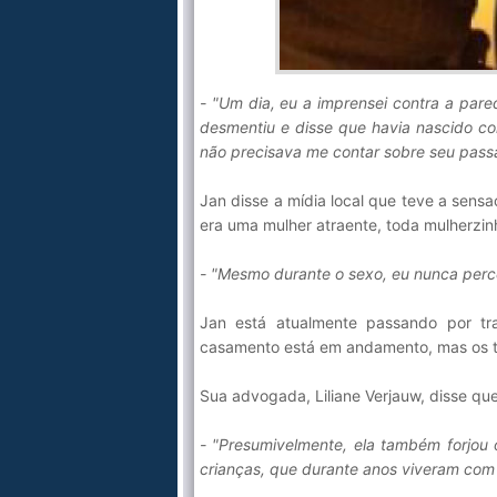
- "Um dia, eu a imprensei contra a par
desmentiu e disse que havia nascido co
não precisava me contar sobre seu pa
Jan disse a mídia local que teve a sens
era uma mulher atraente, toda mulherzinh
- "Mesmo durante o sexo, eu nunca perc
Jan está atualmente passando por tr
casamento está em andamento, mas os tr
Sua advogada, Liliane Verjauw, disse q
- "Presumivelmente, ela também forjou 
crianças, que durante anos viveram com 