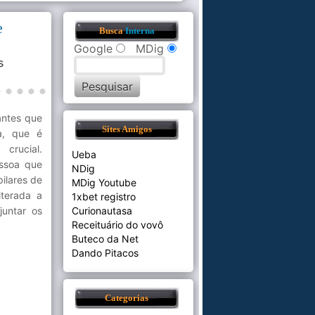
e
Busca
Interna
Google
MDig
s
antes que
Sites Amigos
a, que é
crucial.
Ueba
essoa que
NDig
ilares de
MDig Youtube
iterada a
1xbet registro
juntar os
Curionautasa
Receituário do vovô
Buteco da Net
Dando Pitacos
Categorias