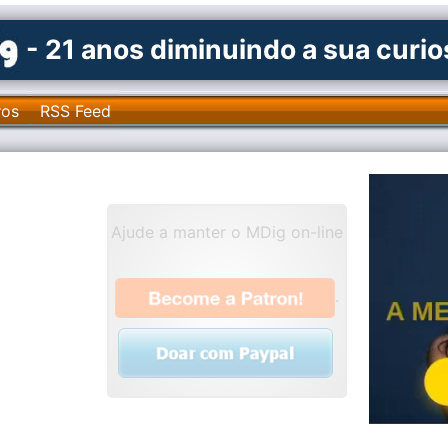
- 21 anos diminuindo a sua curi
ros
RSS Feed
Ajude a manter o MDig on-line
.