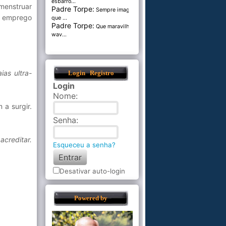
esbarro...
menstruar
Padre Torpe:
Sempre imaginei
o emprego
que ...
Padre Torpe:
Que maravilha de
wav...
ias ultra-
Login
Registro
Login
Nome
:
a surgir.
Senha
:
acreditar.
Esqueceu a senha?
Desativar auto-login
Powered by