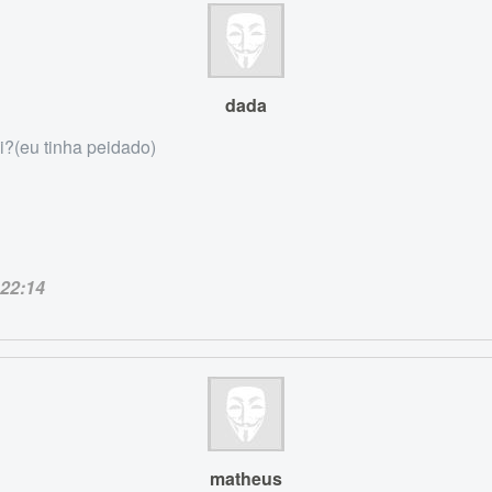
dada
i?(eu tinha peidado)
22:14
matheus