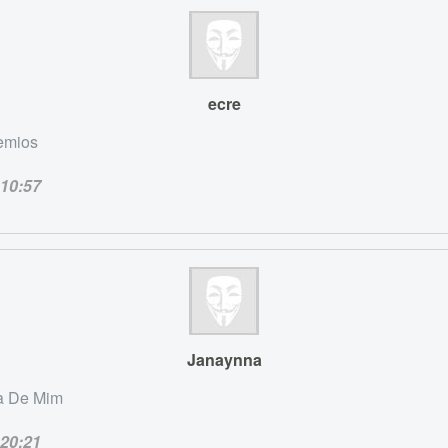
ecre
gemios
10:57
Janaynna
a De Mim
20:21