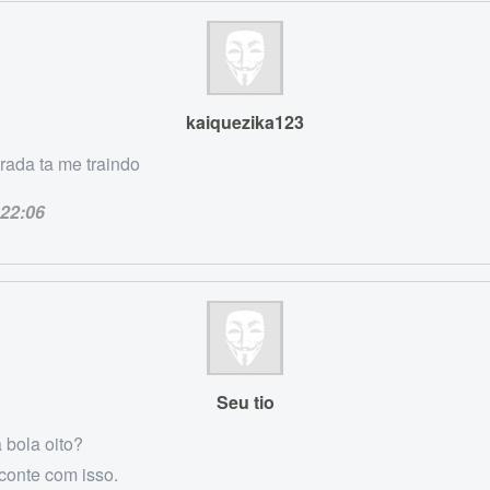
kaiquezika123
ada ta me traindo
22:06
Seu tio
 bola oito?
conte com isso.