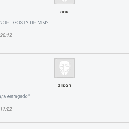
ana
NOEL GOSTA DE MIM?
22:12
alison
a,ta estragado?
11:22