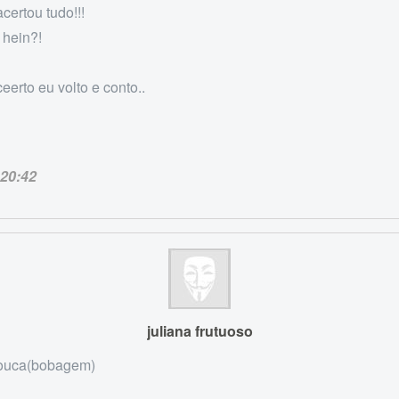
acertou tudo!!!
 hein?!
ceerto eu volto e conto..
20:42
juliana frutuoso
pouca(bobagem)