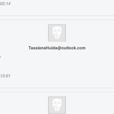
02:14
TassianaHuida@outlook.com
?
13:01