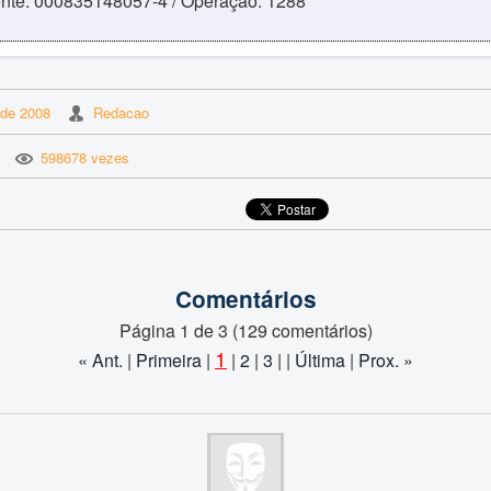
ente: 000835148057-4 / Operação: 1288
 de 2008
Redacao
598678 vezes
Comentários
Página 1 de 3 (129 comentários)
1
« Ant.
|
Primeira
|
|
2
|
3
| |
Última
|
Prox. »