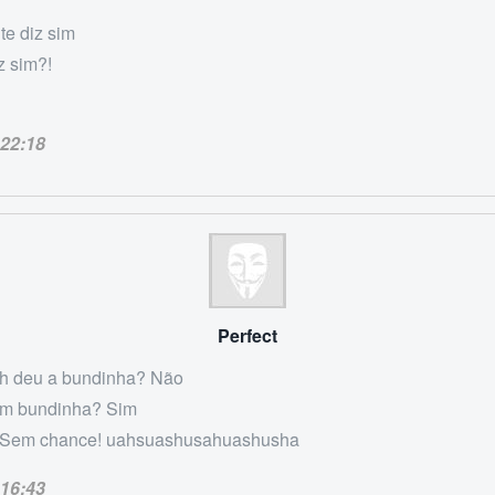
te diz sim
z sim?!
22:18
Perfect
jah deu a bundinha? Não
tem bundinha? Sim
 Sem chance! uahsuashusahuashusha
16:43