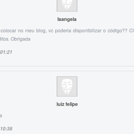
Isangela
 colocar no meu blog, vc poderia disponibilizar o código?? Cl
itos. Obrigada
01:21
luiz felipe
ra
10:38