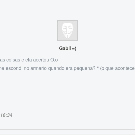
Gabii =)
tas coisas e ela acertou O.o
a me escondi no armario quando era pequena? " (o que acontece
16:34