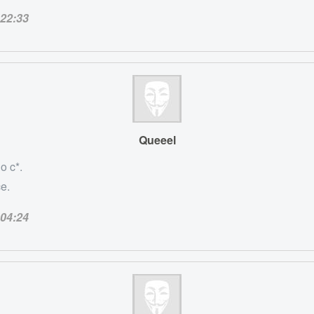
22:33
Queeel
o c*.
e.
04:24