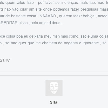
s quem criou isso , por favor sem ofenças mais isso nao 
 nao vão criar um site onde podemos fazer pesquisas mass
cipar de bastante coisa , NÃÃÃÃO , querem faezr bobiça , acre
CREDITAR nisso , pelo amor d deus .
foce coisa boa eu deixaria meu msn mas como isso é uma coisa 
o , so nao quer que me chamem de nogenta e ignorante , só
21:47
Srta.