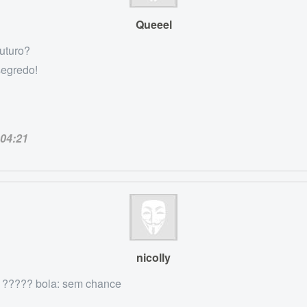
Queeel
futuro?
segredo!
04:21
nicolly
ia ????? bola: sem chance