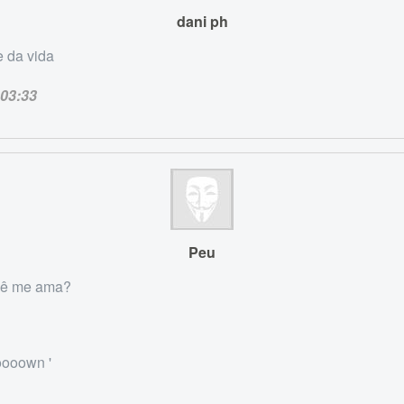
dani ph
e da vida
03:33
Peu
ocê me ama?
ooown '