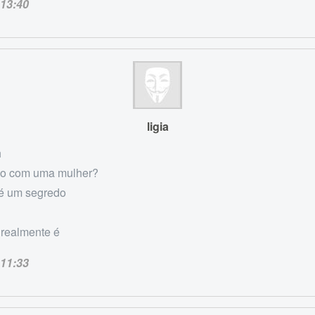
13:40
ligia
h
sexo com uma mulher?
 é um segredo
realmente é
11:33