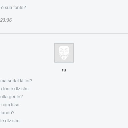
 é sua fonte?
23:36
ru
ma serial killer?
 fonte diz sim.
uita gente?
e com isso
niando?
te diz sim.