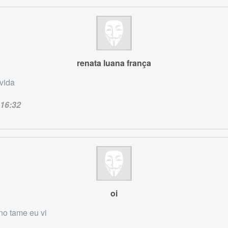
renata luana frança
avida
16:32
oi
ano tame eu vi