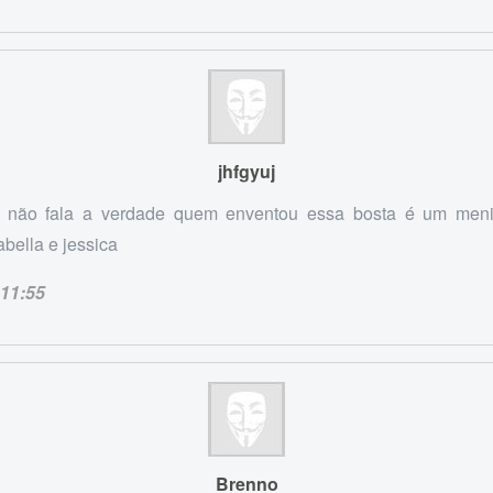
jhfgyuj
 não fala a verdade quem enventou essa bosta é um menin
abella e jessica
11:55
Brenno