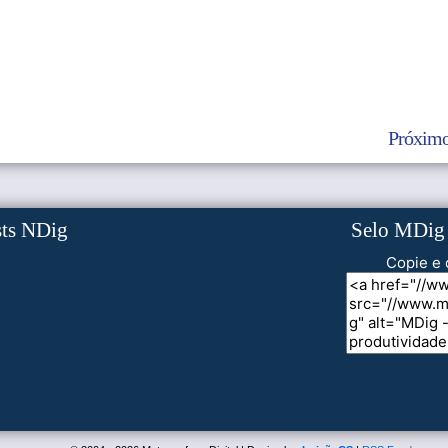
Próximo
sts NDig
Selo MDig
Copie e 