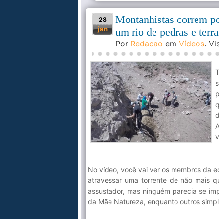
Montanhistas correm po
28
jan
um rio de pedras e terra
Por
Redacao
em
Vídeos
. V
T
s
p
q
d
A
v
No vídeo, você vai ver os membros da e
atravessar uma torrente de não mais q
assustador, mas ninguém parecia se imp
da Mãe Natureza, enquanto outros simp