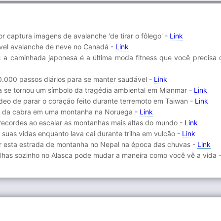
 captura imagens de avalanche 'de tirar o fôlego' -
Link
rível avalanche de neve no Canadá -
Link
g: a caminhada japonesa é a última moda fitness que você precisa 
0.000 passos diários para se manter saudável -
Link
 se tornou um símbolo da tragédia ambiental em Mianmar -
Link
ídeo de parar o coração feito durante terremoto em Taiwan -
Link
res da cabra em uma montanha na Noruega -
Link
 recordes ao escalar as montanhas mais altas do mundo -
Link
r suas vidas enquanto lava cai durante trilha em vulcão -
Link
ar esta estrada de montanha no Nepal na época das chuvas -
Link
ilhas sozinho no Alasca pode mudar a maneira como você vê a vida 