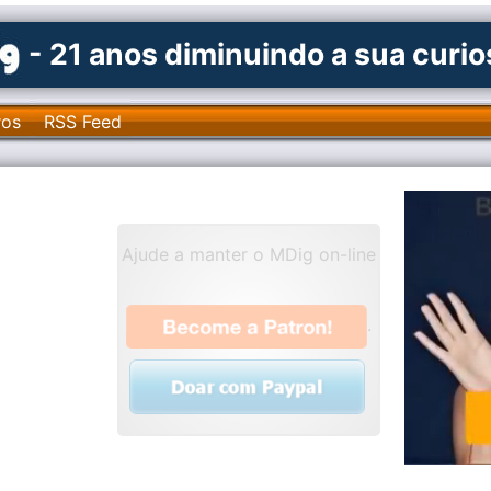
- 21 anos diminuindo a sua curi
ros
RSS Feed
Ajude a manter o MDig on-line
.