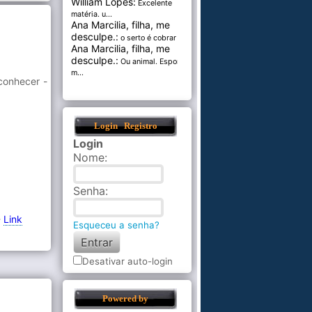
William Lopes:
Excelente
matéria. u...
Ana Marcilia, filha, me
desculpe.:
o serto é cobrar pel...
Ana Marcilia, filha, me
desculpe.:
Ou animal. Esponja
m...
conhecer -
Login
Registro
Login
Nome
:
Senha
:
-
Link
Esqueceu a senha?
Desativar auto-login
Powered by