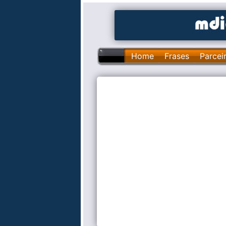
Home
Frases
Parcei