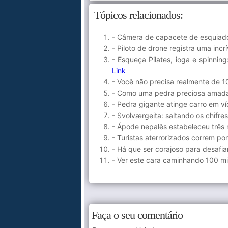
Tópicos relacionados:
- Câmera de capacete de esquiador
- Piloto de drone registra uma inc
- Esqueça Pilates, ioga e spinnin
Link
- Você não precisa realmente de 1
- Como uma pedra preciosa amada
- Pedra gigante atinge carro em v
- Svolværgeita: saltando os chif
- Ápode nepalês estabeleceu três
- Turistas aterrorizados correm po
- Há que ser corajoso para desafi
- Ver este cara caminhando 100 m
Faça o seu comentário