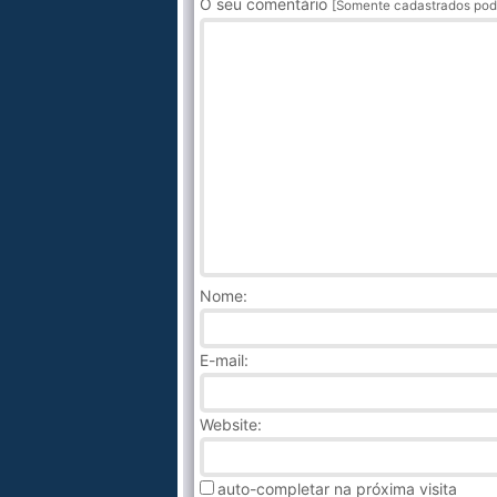
O seu comentário
[Somente cadastrados pod
Nome
:
E-mail:
Website:
auto-completar na próxima visita