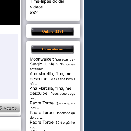
Time-lapse do dia
Videos
XXX
Online: 2281
Comentários
Moonwalker:
"pessoas de cer...
Sergio H. Klein:
Não consigo
entender...
Ana Marcilia, filha, me
desculpe.:
Mas seria bom se
não...
Ana Marcilia, filha, me
desculpe.:
Pese, voce paga
pelo...
Padre Torpe:
Que comparação
5 vezes
lasti...
Padre Torpe:
Hahahaha que
doido. ...
Padre Torpe:
Só é orgânico se
voc...