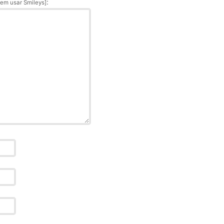
:
em usar Smileys]