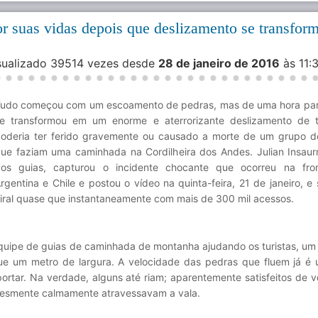
r suas vidas depois que deslizamento se transfor
isualizado 39514 vezes desde
28 de janeiro de 2016
às 11:
udo começou com um escoamento de pedras, mas de uma hora par
e transformou em um enorme e aterrorizante deslizamento de 
oderia ter ferido gravemente ou causado a morte de um grupo de
ue faziam uma caminhada na Cordilheira dos Andes. Julian Insaur
os guias, capturou o incidente chocante que ocorreu na fron
rgentina e Chile e postou o vídeo na quinta-feira, 21 de janeiro, e
iral quase que instantaneamente com mais de 300 mil acessos.
quipe de guias de caminhada de montanha ajudando os turistas, um
ue um metro de largura. A velocidade das pedras que fluem já é
ortar. Na verdade, alguns até riam; aparentemente satisfeitos de 
lesmente calmamente atravessavam a vala.