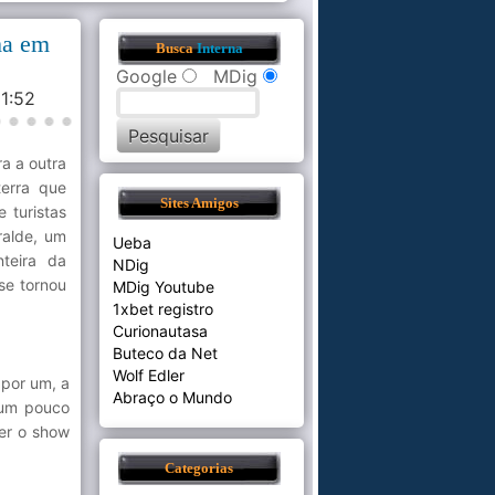
ma em
Busca
Interna
Google
MDig
31:52
a a outra
terra que
Sites Amigos
 turistas
ralde, um
Ueba
teira da
NDig
 se tornou
MDig Youtube
1xbet registro
Curionautasa
Buteco da Net
Wolf Edler
 por um, a
Abraço o Mundo
 um pouco
ver o show
Categorias