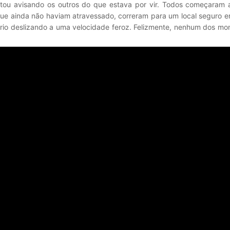
tou avisando os outros do que estava por vir. Todos começaram a
 que ainda não haviam atravessado, correram para um local seguro 
 rio deslizando a uma velocidade feroz. Felizmente, nenhum dos mo