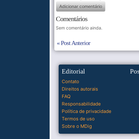
Comentários
Sem comentário ainda.
« Post Anterior
Editorial
Po
Contato
Direitos autorais
FAQ
Responsabilidade
Política de privacidade
Termos de uso
Sobre o MDig