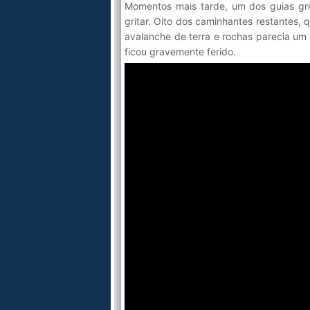
Momentos mais tarde, um dos guias gri
gritar. Oito dos caminhantes restantes,
avalanche de terra e rochas parecia um
ficou gravemente ferido.