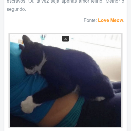
escravos. Ou talvez seja apenas amor felino. Melhor o
segundo.
Fonte:
Love Meow
.
02