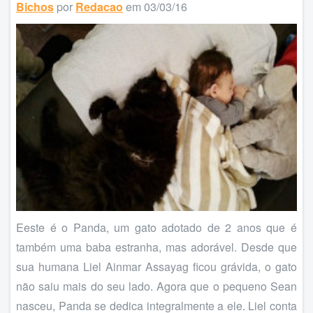
Bichos
por
Redacao
em 03/03/16
Eeste é o Panda, um gato adotado de 2 anos que é
também uma baba estranha, mas adorável. Desde que
sua humana Liel Ainmar Assayag ficou grávida, o gato
não saiu mais do seu lado. Agora que o pequeno Sean
nasceu, Panda se dedica integralmente a ele. Liel conta