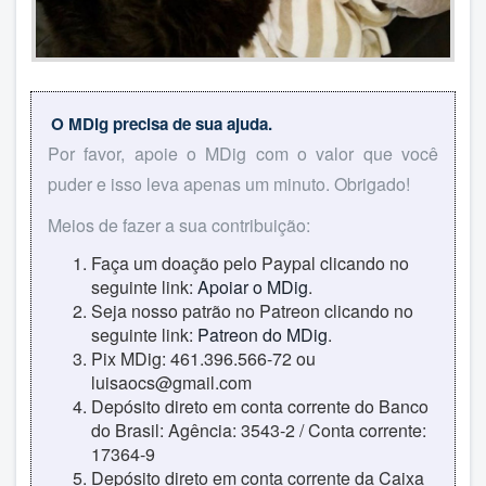
O MDig precisa de sua ajuda.
Por favor, apoie o MDig com o valor que você
puder e isso leva apenas um minuto. Obrigado!
Meios de fazer a sua contribuição:
Faça um doação pelo Paypal clicando no
seguinte link:
Apoiar o MDig
.
Seja nosso patrão no Patreon clicando no
seguinte link:
Patreon do MDig
.
Pix MDig: 461.396.566-72 ou
luisaocs@gmail.com
Depósito direto em conta corrente do Banco
do Brasil: Agência: 3543-2 / Conta corrente:
17364-9
Depósito direto em conta corrente da Caixa