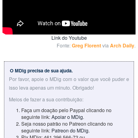
Link do Youtube
Fonte:
Greg Florent
via
Arch Daily
.
O MDig precisa de sua ajuda.
Por favor, apoie o MDig com o valor que você puder e
isso leva apenas um minuto. Obrigado!
Meios de fazer a sua contribuição:
Faça um doação pelo Paypal clicando no
seguinte link:
Apoiar o MDig
.
Seja nosso patrão no Patreon clicando no
seguinte link:
Patreon do MDig
.
Pix MDig: 461.396.566-72 ou