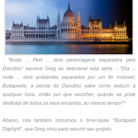
- "Buda ... Pest ... dois personagens separados pelo
Danúbio"
escreve Greg ao descrever esta série.
- "Dia ...
noite ... dois ambientes separados por um fio invisível.
Budapeste, a pérola do Danúbio, sabe como seduzir a
qualquer hora, então por que escolher, quando se pode
desfrutar de todos os seus encantos, ao mesmo tempo?"
Abaixo, nós também incluímos o time-lapse "
Budapest
Daylight
", que Greg criou para resumir seu projeto.