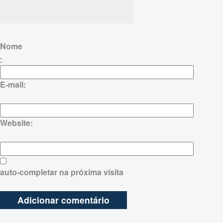
Nome
:
E-mail:
Website:
auto-completar na próxima visita