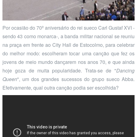
Por ocasião do 70º aniversário do rei sueco Carl Gustaf XVI -
sendo 43 como monarca-, a banda militar nacional se reuniu
na praça em frente ao City Hall de Estocolmo, para celebrar
do melhor modo: escolheram tocar uma canção que fez os
jovens de meio mundo dançarem nos anos 70, e que ainda
hoje goza de muita popularidade. Trata-se de "
Dancing
Queen
", um dos grandes sucessos do grupo sueco Abba.
Efetivamente, qual outra canção podia ser escolhida?