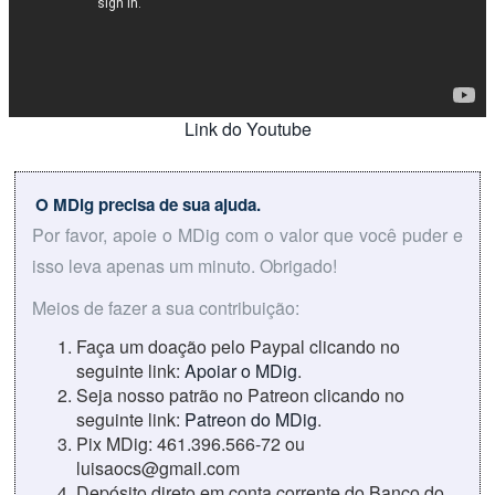
Link do Youtube
O MDig precisa de sua ajuda.
Por favor, apoie o MDig com o valor que você puder e
isso leva apenas um minuto. Obrigado!
Meios de fazer a sua contribuição:
Faça um doação pelo Paypal clicando no
seguinte link:
Apoiar o MDig
.
Seja nosso patrão no Patreon clicando no
seguinte link:
Patreon do MDig
.
Pix MDig: 461.396.566-72 ou
luisaocs@gmail.com
Depósito direto em conta corrente do Banco do