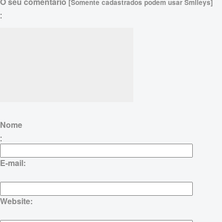
O seu comentário
[Somente cadastrados podem usar Smileys]
:
Nome
:
E-mail:
Website: