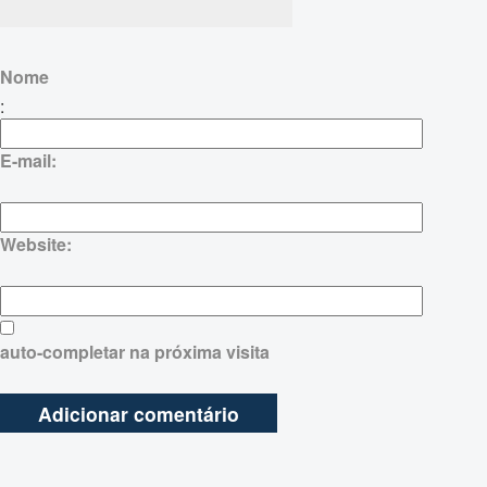
Nome
:
E-mail:
Website:
auto-completar na próxima visita