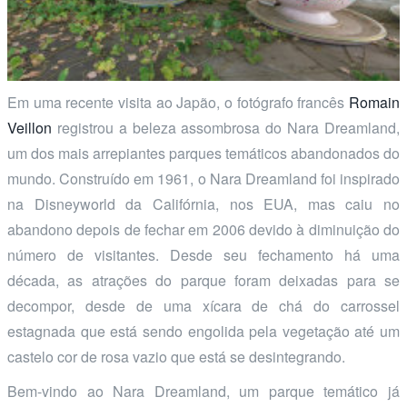
Em uma recente visita ao Japão, o fotógrafo francês
Romain
Veillon
registrou a beleza assombrosa do Nara Dreamland,
um dos mais arrepiantes parques temáticos abandonados do
mundo. Construído em 1961, o Nara Dreamland foi inspirado
na Disneyworld da Califórnia, nos EUA, mas caiu no
abandono depois de fechar em 2006 devido à diminuição do
número de visitantes. Desde seu fechamento há uma
década, as atrações do parque foram deixadas para se
decompor, desde de uma xícara de chá do carrossel
estagnada que está sendo engolida pela vegetação até um
castelo cor de rosa vazio que está se desintegrando.
Bem-vindo ao Nara Dreamland, um parque temático já