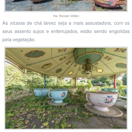
Via: Romain Veillon
As xícaras de chá talvez seja a mais assustadora, com os
seus assento sujos e enferrujados, estão sendo engolidas
pela vegetação.