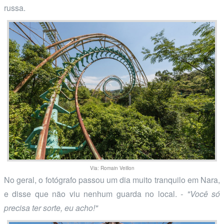
russa.
Via: Romain Veillon
No geral, o fotógrafo passou um dia muito tranquilo em Nara,
e disse que não viu nenhum guarda no local.
- "Você só
precisa ter sorte, eu acho!"