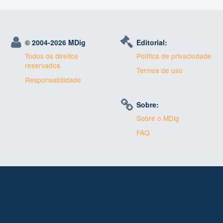
© 2004-
2026 MDig
Editorial:
Todos os direitos
Política de privaciodade
reservados
Termos de uso
Responsabilidade
Sobre:
Sobre o MDig
FAQ