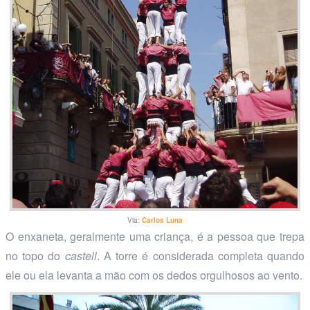
Via:
Carlos Luna
O enxaneta, geralmente uma criança, é a pessoa que trepa
no topo do
castell
. A torre é considerada completa quando
ele ou ela levanta a mão com os dedos orgulhosos ao vento.