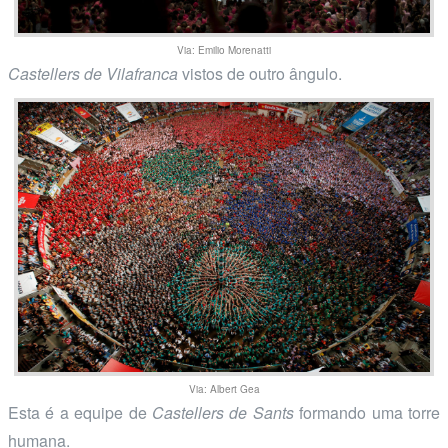
Via: Emilio Morenatti
Castellers de Vilafranca
vistos de outro ângulo.
Via: Albert Gea
Esta é a equipe de
Castellers de Sants
formando uma torre
humana.