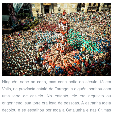
Ninguém sabe ao certo, mas certa noite do século 18 em
Valls, na província catalã de Tarragona alguém sonhou com
uma torre de castelo. No entanto, ele era arquiteto ou
engenheiro: sua torre era feita de pessoas. A estranha ideia
decolou e se espalhou por toda a Catalunha e nas últimas