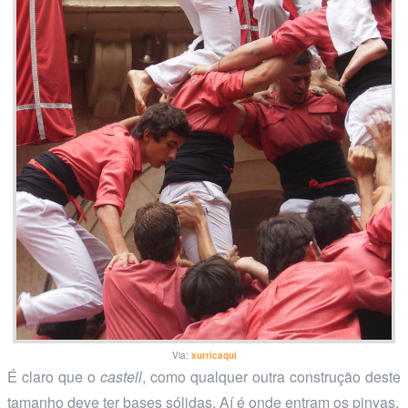
Via:
xurricaqui
É claro que o
castell
, como qualquer outra construção deste
tamanho deve ter bases sólidas. Aí é onde entram os pinyas.