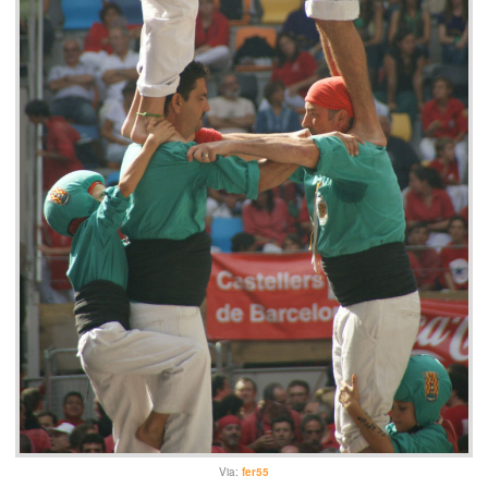
Via:
fer55