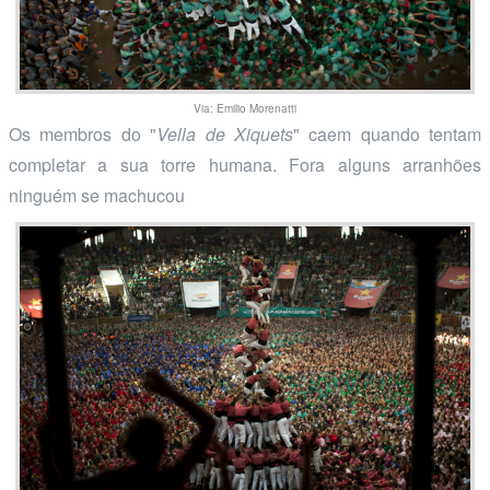
Via: Emilio Morenatti
Os membros do "
Vella de Xiquets
" caem quando tentam
completar a sua torre humana. Fora alguns arranhões
ninguém se machucou