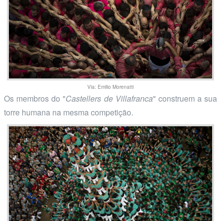
Via: Emilio Morenatti
Os membros do "
Castellers de Villafranca
" construem a sua
torre humana na mesma competição.