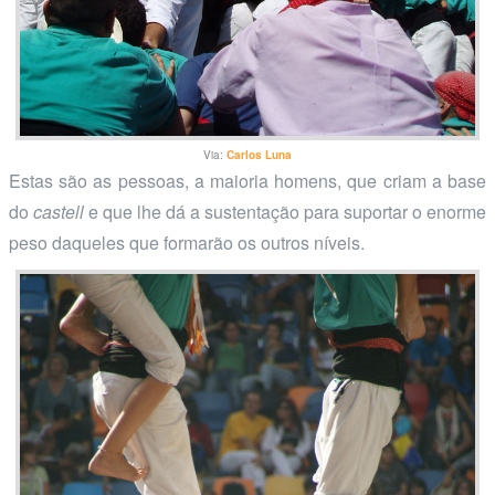
Via:
Carlos Luna
Estas são as pessoas, a maioria homens, que criam a base
do
castell
e que lhe dá a sustentação para suportar o enorme
peso daqueles que formarão os outros níveis.