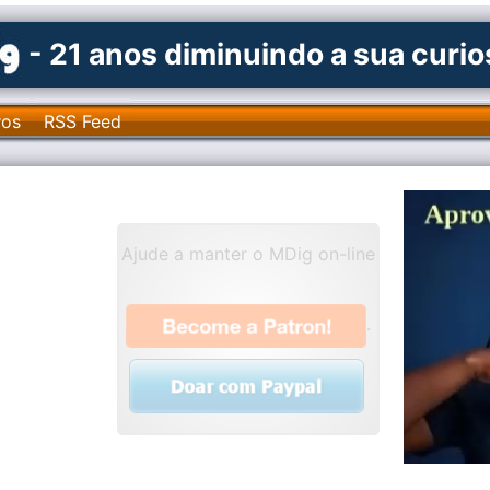
- 21 anos diminuindo a sua curi
ros
RSS Feed
Ajude a manter o MDig on-line
.