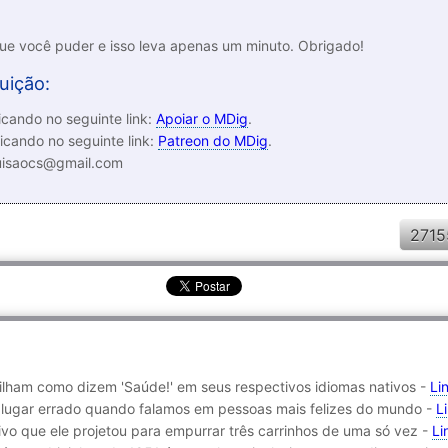
que você puder e isso leva apenas um minuto. Obrigado!
uição:
cando no seguinte link:
Apoiar o MDig
.
icando no seguinte link:
Patreon do MDig
.
luisaocs@gmail.com
2715
lham como dizem 'Saúde!' em seus respectivos idiomas nativos -
Li
o lugar errado quando falamos em pessoas mais felizes do mundo -
L
ivo que ele projetou para empurrar três carrinhos de uma só vez -
Li