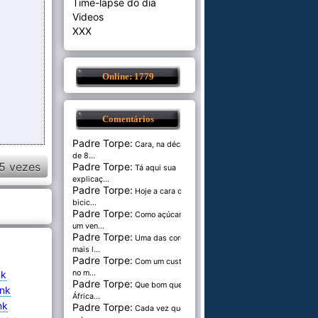
Time-lapse do dia
Videos
XXX
Online: 1779
Comentários
Padre Torpe:
Cara, na década
de 8...
5 vezes
Padre Torpe:
Tá aqui sua
explicaç...
Padre Torpe:
Hoje a cara de
bicic...
Padre Torpe:
Como açúcar é
um ven...
Padre Torpe:
Uma das cores
mais l...
Padre Torpe:
Com um custo de
nk
no m...
Padre Torpe:
Que bom que a
ink
África...
nk
Padre Torpe:
Cada vez que