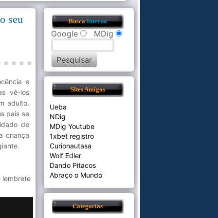
 o seu
Busca
Interna
Google
MDig
ocência e
Sites Amigos
as vê-los
m adulto.
Ueba
s pais se
NDig
lidado de
MDig Youtube
 a criança
1xbet registro
iante.
Curionautasa
Wolf Edler
Dando Pitacos
Abraço o Mundo
e lembrete
Categorias