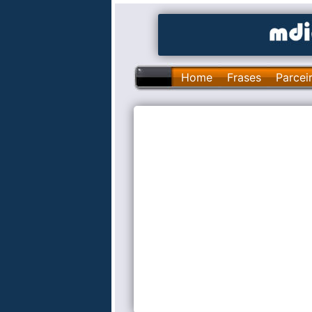
Home
Frases
Parcei