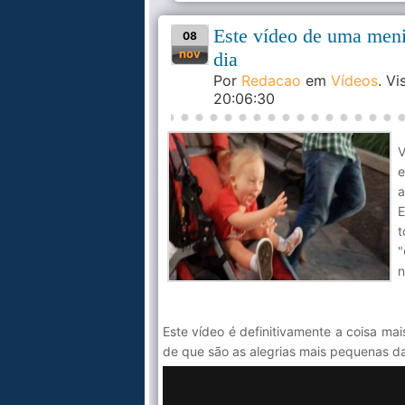
Este vídeo de uma meni
08
nov
dia
Por
Redacao
em
Vídeos
. V
20:06:30
V
e
a
E
t
"
n
Este vídeo é definitivamente a coisa ma
de que são as alegrias mais pequenas d