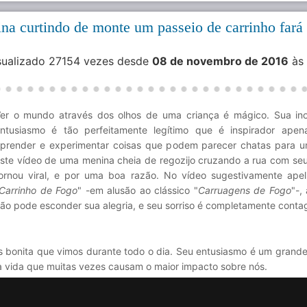
na curtindo de monte um passeio de carrinho fará
isualizado 27154 vezes desde
08 de novembro de 2016
às
er o mundo através dos olhos de uma criança é mágico. Sua in
ntusiasmo é tão perfeitamente legítimo que é inspirador apen
prender e experimentar coisas que podem parecer chatas para u
ste vídeo de uma menina cheia de regozijo cruzando a rua com seu
ornou viral, e por uma boa razão. No vídeo sugestivamente ape
Carrinho de Fogo
" -em alusão ao clássico "
Carruagens de Fogo
"-,
ão pode esconder sua alegria, e seu sorriso é completamente contag
is bonita que vimos durante todo o dia. Seu entusiasmo é um grand
a vida que muitas vezes causam o maior impacto sobre nós.