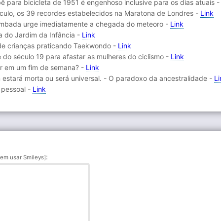
ê para bicicleta de 1951 é engenhoso inclusive para os dias atuais 
ículo, os 39 recordes estabelecidos na Maratona de Londres -
Link
rombada urge imediatamente a chegada do meteoro -
Link
iva do Jardim da Infância -
Link
 de crianças praticando Taekwondo -
Link
de do século 19 para afastar as mulheres do ciclismo -
Link
ver em um fim de semana? -
Link
stará morta ou será universal. - O paradoxo da ancestralidade -
Li
 pessoal -
Link
:
em usar Smileys]