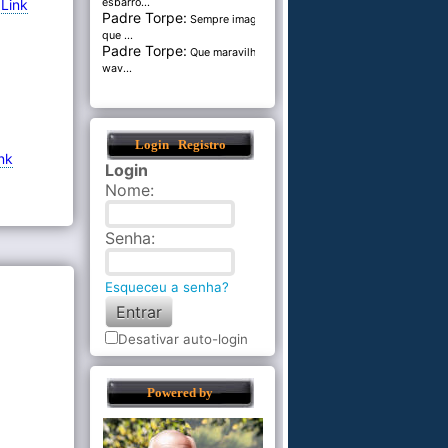
-
Link
esbarro...
Padre Torpe:
Sempre imaginei
que ...
Padre Torpe:
Que maravilha de
wav...
Login
Registro
nk
Login
Nome
:
Senha
:
Esqueceu a senha?
Desativar auto-login
Powered by