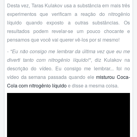
Desta vez, Taras Kulakov usa a substância em mais três
experimentos que verificam a reação do nitrogênio
líquido quando exposto a outras substâncias. Os
resultados podem revelar-se um pouco chocante e
pensamos que você vai querer vê-los por si mesmo!
- "Eu não consigo me lembrar da última vez que eu me
diverti tanto com nitrogênio líquido!"
, diz Kulakov na
descrição do vídeo. Eu consigo me lembrar... foi no
vídeo da semana passada quando ele
misturou Coca-
Cola com nitrogênio líquido
e disse a mesma coisa.