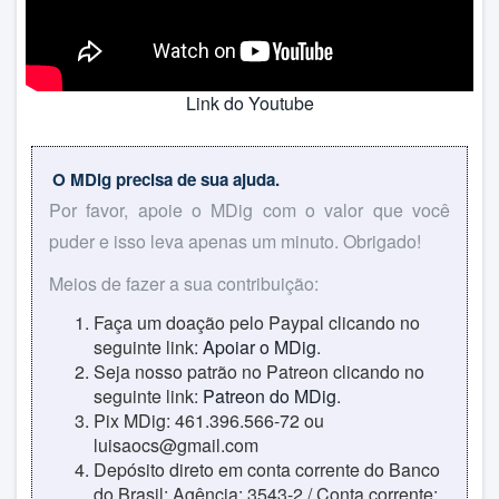
Link do Youtube
O MDig precisa de sua ajuda.
Por favor, apoie o MDig com o valor que você
puder e isso leva apenas um minuto. Obrigado!
Meios de fazer a sua contribuição:
Faça um doação pelo Paypal clicando no
seguinte link:
Apoiar o MDig
.
Seja nosso patrão no Patreon clicando no
seguinte link:
Patreon do MDig
.
Pix MDig: 461.396.566-72 ou
luisaocs@gmail.com
Depósito direto em conta corrente do Banco
do Brasil: Agência: 3543-2 / Conta corrente: