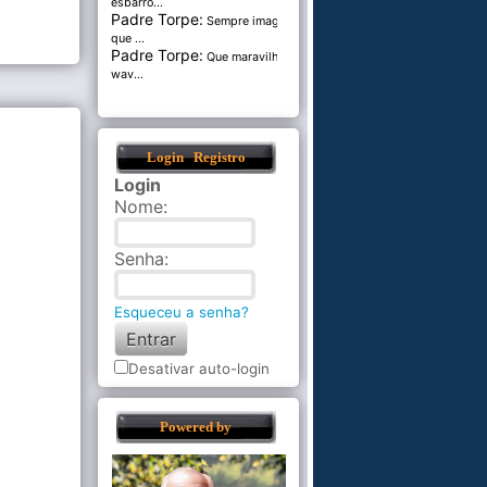
esbarro...
Padre Torpe:
Sempre imaginei
que ...
Padre Torpe:
Que maravilha de
wav...
Login
Registro
Login
Nome
:
Senha
:
Esqueceu a senha?
Desativar auto-login
Powered by