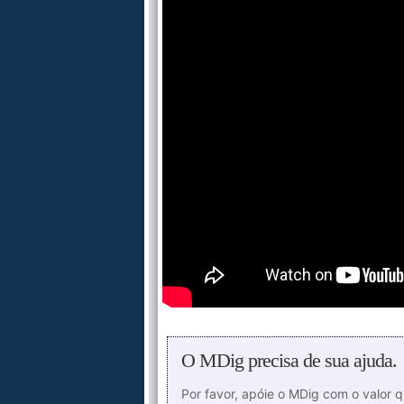
O MDig precisa de sua ajuda.
Por favor, apóie o MDig com o valor 