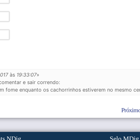
2017
às
19:33:07
»
omentar e sair correndo:
om fome enquanto os cachorrinhos estiverem no mesmo ce
Próximo
sts NDig
Selo MDig