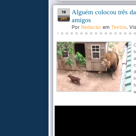
Alguém colocou três da
19
jan
amigos
Por
Redacao
em
Textos
. V
O
t
c
d
i
t
a