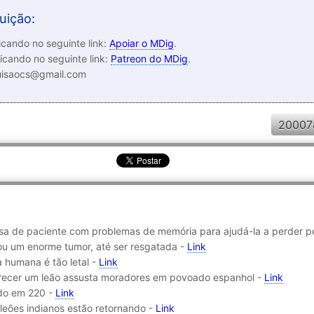
uição:
cando no seguinte link:
Apoiar o MDig
.
icando no seguinte link:
Patreon do MDig
.
luisaocs@gmail.com
20007
a de paciente com problemas de memória para ajudá-la a perder p
tou um enorme tumor, até ser resgatada -
Link
a humana é tão letal -
Link
recer um leão assusta moradores em povoado espanhol -
Link
do em 220 -
Link
leões indianos estão retornando -
Link