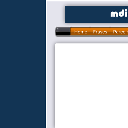
Home
Frases
Parcei