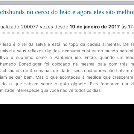
chshunds no cerco do leão e agora eles são melho
isualizado 200077 vezes desde
19 de janeiro de 2017
às 17
 leão é o rei da selva e está no topo da cadeia alimentar. De s
emível a seus reflexos rápidos, nenhuma criatura no mundo natural 
altivo e supremo como o
Panthera leo
. Então, quando um leão
hamado Bonedigger foi colocado na mesma baia com três mi
achshunds de 4 semanas de idade, seus cuidadores não tinham c
riam se dar bem. Mas o que aconteceu à medida que cresceram
udo o que sabiam sobre o gato gigante. Eles formaram um ví
mizade interespécie que você não vê todos os dias.