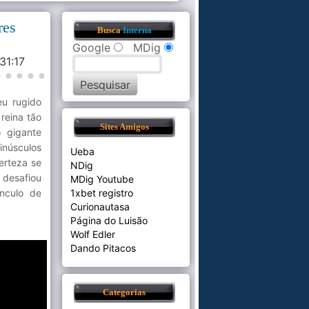
res
Busca
Interna
Google
MDig
:31:17
eu rugido
reina tão
Sites Amigos
 gigante
núsculos
Ueba
erteza se
NDig
 desafiou
MDig Youtube
nculo de
1xbet registro
Curionautasa
Página do Luisão
Wolf Edler
Dando Pitacos
Categorias