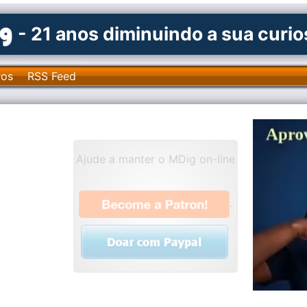
- 21 anos diminuindo a sua curi
ros
RSS Feed
Ajude a manter o MDig on-line
.