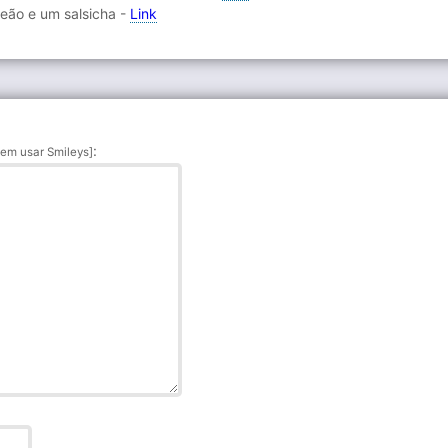
leão e um salsicha -
Link
:
em usar Smileys]