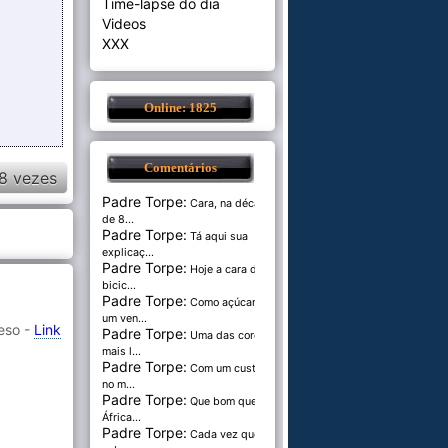
Time-lapse do dia
Videos
XXX
Online: 1825
Comentários
8 vezes
Padre Torpe:
Cara, na década
de 8...
Padre Torpe:
Tá aqui sua
explicaç...
Padre Torpe:
Hoje a cara de
bicic...
Padre Torpe:
Como açúcar é
um ven...
eso -
Link
Padre Torpe:
Uma das cores
mais l...
Padre Torpe:
Com um custo de
no m...
Padre Torpe:
Que bom que a
África...
Padre Torpe:
Cada vez que