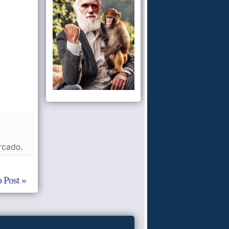
rcado.
 Post »