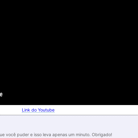
Link do Youtube
que você puder e isso leva apenas um minuto. Obrigado!