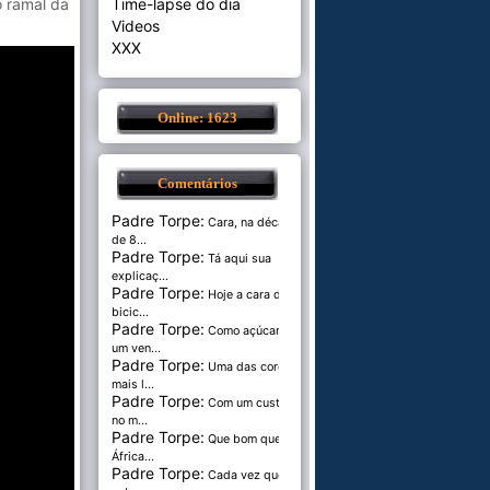
 ramal da
Time-lapse do dia
Videos
XXX
Online: 1623
Comentários
Padre Torpe:
Cara, na década
de 8...
Padre Torpe:
Tá aqui sua
explicaç...
Padre Torpe:
Hoje a cara de
bicic...
Padre Torpe:
Como açúcar é
um ven...
Padre Torpe:
Uma das cores
mais l...
Padre Torpe:
Com um custo de
no m...
Padre Torpe:
Que bom que a
África...
Padre Torpe:
Cada vez que