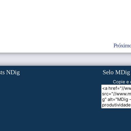
Próximo
sts NDig
Selo MDig
Copie e 