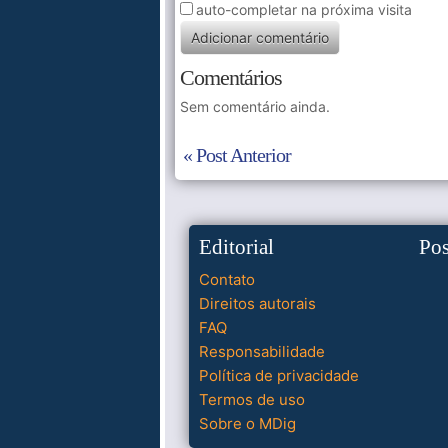
auto-completar na próxima visita
Comentários
Sem comentário ainda.
« Post Anterior
Editorial
Po
Contato
Direitos autorais
FAQ
Responsabilidade
Política de privacidade
Termos de uso
Sobre o MDig