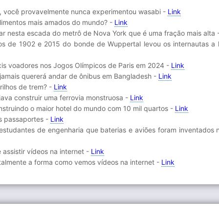
i, você provavelmente nunca experimentou wasabi -
Link
alimentos mais amados do mundo? -
Link
ar nesta escada do metrô de Nova York que é uma fração mais alta 
os de 1902 e 2015 do bonde de Wuppertal levou os internautas a 
áxis voadores nos Jogos Olímpicos de Paris em 2024 -
Link
 jamais quererá andar de ônibus em Bangladesh -
Link
rilhos de trem? -
Link
java construir uma ferrovia monstruosa -
Link
onstruindo o maior hotel do mundo com 10 mil quartos -
Link
os passaportes -
Link
estudantes de engenharia que baterias e aviões foram inventados n
assistir vídeos na internet -
Link
talmente a forma como vemos vídeos na internet -
Link