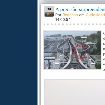
A precisão surpreenden
28
jan
Por
Redacao
em
Curiosida
14:00:54
O
d
s
m
p
e
e
a