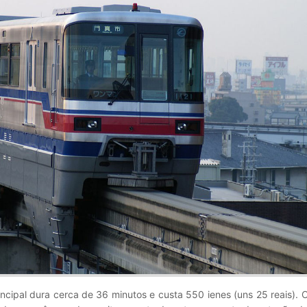
ncipal dura cerca de 36 minutos e custa 550 ienes (uns 25 reais). 