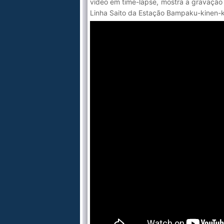
vídeo em time-lapse, mostra a gravaçã
Linha Saito da Estação Bampaku-kinen-