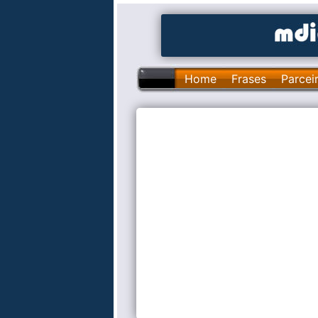
Home
Frases
Parcei