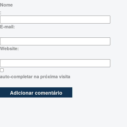
Nome
:
E-mail:
Website:
auto-completar na próxima visita