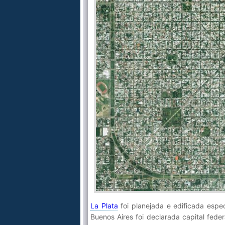
La Plata
foi planejada e edificada espe
Buenos Aires foi declarada capital fed