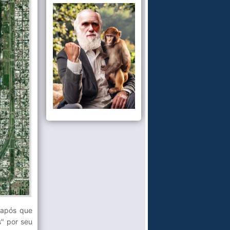
, após que
s" por seu