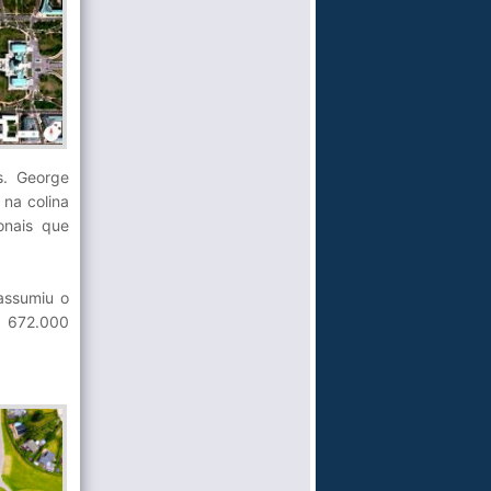
s. George
 na colina
onais que
assumiu o
m 672.000