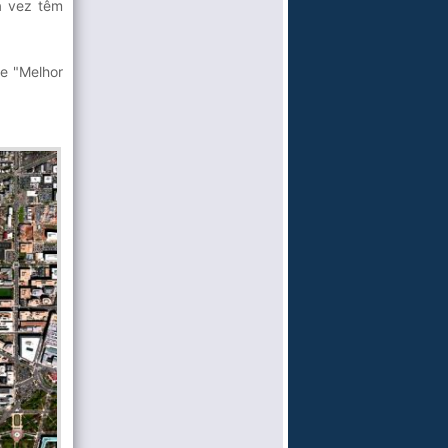
a vez têm
e "Melhor