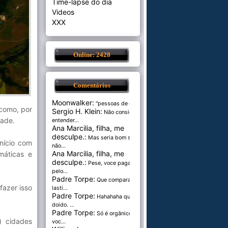
Time-lapse do dia
Videos
XXX
Online: 2428
Comentários
Moonwalker:
"pessoas de cer...
 como, por
Sergio H. Klein:
Não consigo
dade.
entender...
Ana Marcilia, filha, me
desculpe.:
Mas seria bom se
nício com
não...
Ana Marcilia, filha, me
máticas e
desculpe.:
Pese, voce paga
pelo...
Padre Torpe:
Que comparação
fazer isso
lasti...
Padre Torpe:
Hahahaha que
doido. ...
Padre Torpe:
Só é orgânico se
) cidades
voc...