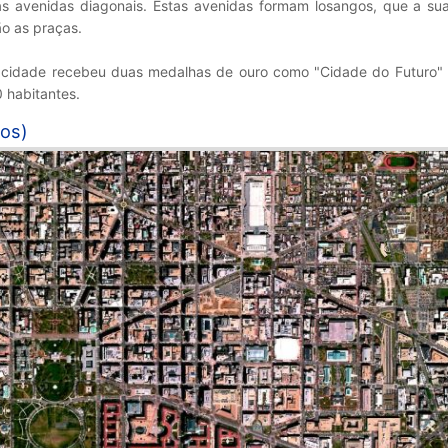
ias avenidas diagonais. Estas avenidas formam losangos, que a su
ão as praças.
a cidade recebeu duas medalhas de ouro como "Cidade do Futuro" 
 habitantes.
dos)