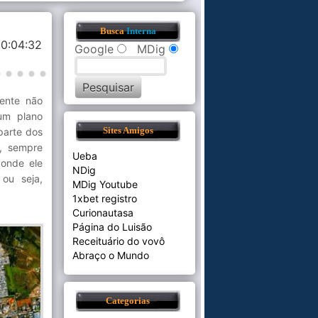
Busca
Interna
0:04:32
Google
MDig
ente não
um plano
 parte dos
Sites Amigos
, sempre
Ueba
 onde ele
NDig
ou seja,
MDig Youtube
1xbet registro
Curionautasa
Página do Luisão
Receituário do vovô
Abraço o Mundo
Categorias