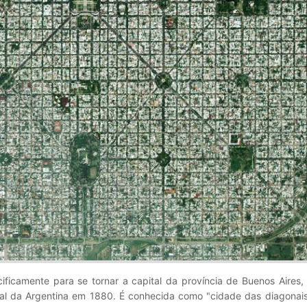
cificamente para se tornar a capital da província de Buenos Aires
eral da Argentina em 1880. É conhecida como "cidade das diagonai