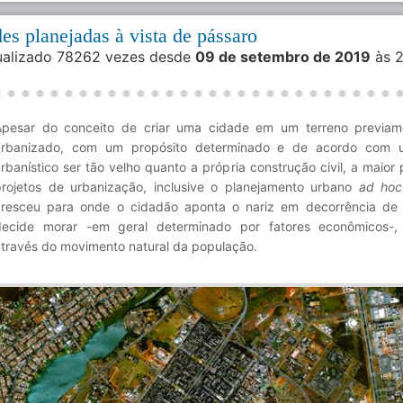
es planejadas à vista de pássaro
sualizado 78262 vezes desde
09 de setembro de 2019
às 2
Apesar do conceito de criar uma cidade em um terreno previam
urbanizado, com um propósito determinado e de acordo com 
rbanístico ser tão velho quanto a própria construção civil, a maior
projetos de urbanização, inclusive o planejamento urbano
ad hoc
cresceu para onde o cidadão aponta o nariz em decorrência de
decide morar -em geral determinado por fatores econômicos-, 
través do movimento natural da população.