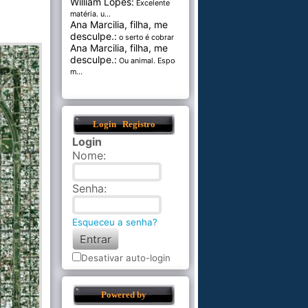
William Lopes:
Excelente
matéria. u...
Ana Marcilia, filha, me
desculpe.:
o serto é cobrar pel...
Ana Marcilia, filha, me
desculpe.:
Ou animal. Esponja
m...
Login
Registro
Login
Nome
:
Senha
:
Esqueceu a senha?
Desativar auto-login
Powered by