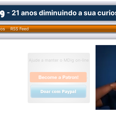
- 21 anos diminuindo a sua curi
ros
RSS Feed
Ajude a manter o MDig on-line
.