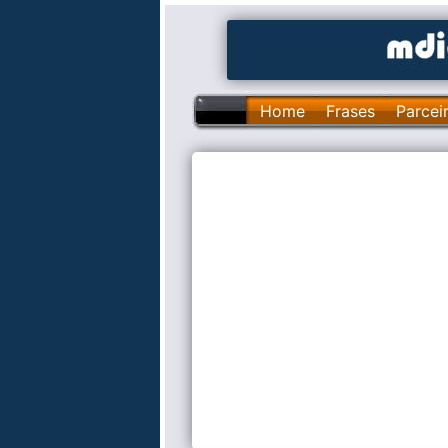
Home
Frases
Parcei