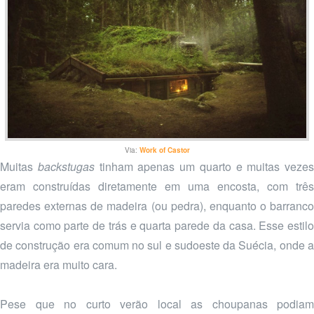
Via:
Work of Castor
Muitas
backstugas
tinham apenas um quarto e muitas vezes
eram construídas diretamente em uma encosta, com três
paredes externas de madeira (ou pedra), enquanto o barranco
servia como parte de trás e quarta parede da casa. Esse estilo
de construção era comum no sul e sudoeste da Suécia, onde a
madeira era muito cara.
Pese que no curto verão local as choupanas podiam