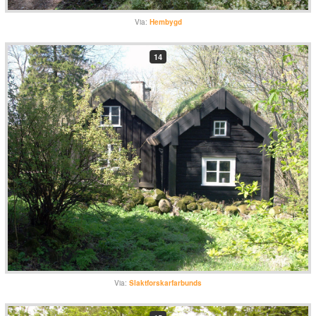
Via:
Hembygd
14
Via:
Slaktforskarfarbunds