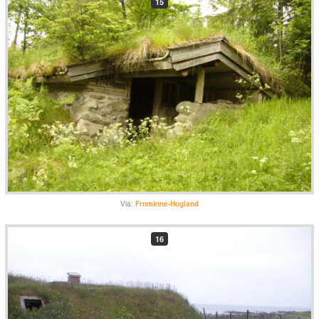
15
Via:
Frnminne-Hogland
16