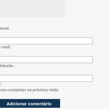
Nome
-mail:
Website:
uto-completar na próxima visita