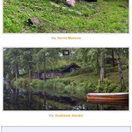
Via:
Harriet Moments
18
Via:
Guidebook Sweden