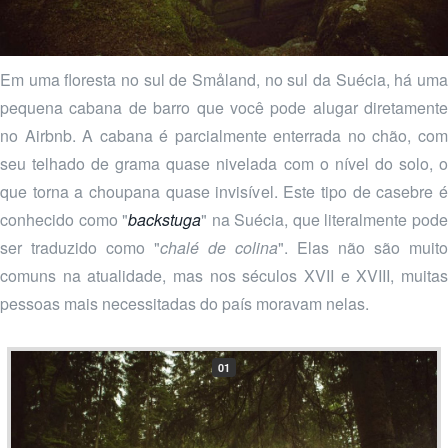
Em uma floresta no sul de Småland, no sul da Suécia, há uma
pequena cabana de barro que você pode alugar diretamente
no Airbnb. A cabana é parcialmente enterrada no chão, com
seu telhado de grama quase nivelada com o nível do solo, o
que torna a choupana quase invisível. Este tipo de casebre é
conhecido como "
backstuga
" na Suécia, que literalmente pod
ser traduzido como "
chalé de colina
". Elas não são muito
comuns na atualidade, mas nos séculos XVII e XVIII, muitas
pessoas mais necessitadas do país moravam nelas.
01