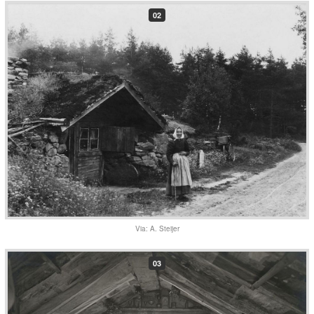
02
Via: A. Steijer
03