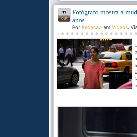
Fotógrafo mostra a mud
11
out
anos
Por
Redacao
em
Vídeos
. V
O
p
n
e
E
N
c