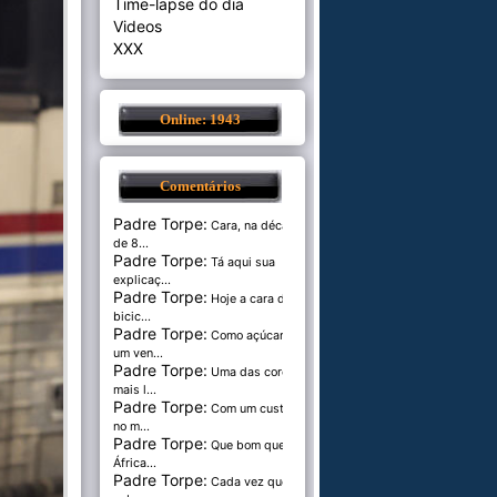
Time-lapse do dia
Videos
XXX
Online: 1943
Comentários
Padre Torpe:
Cara, na década
de 8...
Padre Torpe:
Tá aqui sua
explicaç...
Padre Torpe:
Hoje a cara de
bicic...
Padre Torpe:
Como açúcar é
um ven...
Padre Torpe:
Uma das cores
mais l...
Padre Torpe:
Com um custo de
no m...
Padre Torpe:
Que bom que a
África...
Padre Torpe:
Cada vez que