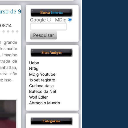
rso de 9
Busca
Interna
Google
MDig
:08:14
m grande
lesmente
Sites Amigos
. Imagine
ntrada da
Ueba
anhattan,
NDig
para não
MDig Youtube
z isso.
1xbet registro
Curionautasa
Buteco da Net
Wolf Edler
Abraço o Mundo
Categorias