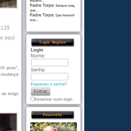
esbarro...
Padre Torpe:
Sempre imaginei
que ...
Padre Torpe:
Que maravilha de
wav...
Login
Registro
Login
Nome
:
 10 anos"
,
Senha
:
e mudança
Esqueceu a senha?
) ao longo
Desativar auto-login
Powered by