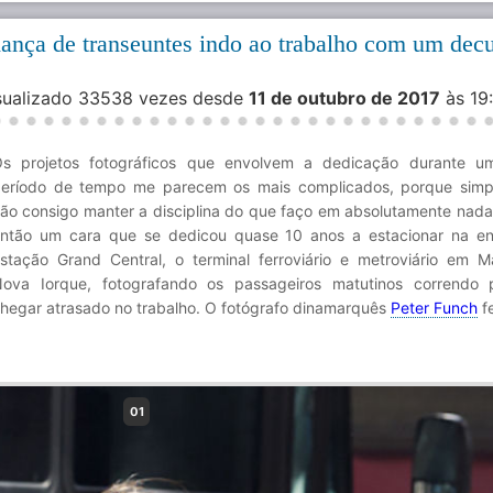
ança de transeuntes indo ao trabalho com um decu
isualizado 33538 vezes desde
11 de outubro de 2017
às 19
s projetos fotográficos que envolvem a dedicação durante u
eríodo de tempo me parecem os mais complicados, porque simp
ão consigo manter a disciplina do que faço em absolutamente nada
ntão um cara que se dedicou quase 10 anos a estacionar na e
stação Grand Central, o terminal ferroviário e metroviário em M
ova Iorque, fotografando os passageiros matutinos correndo 
hegar atrasado no trabalho. O fotógrafo dinamarquês
Peter Funch
fe
01