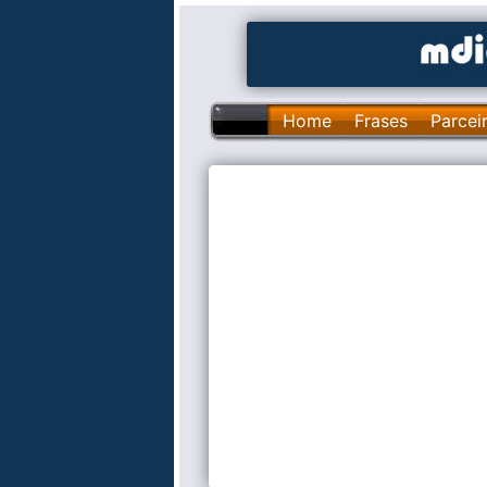
Home
Frases
Parcei