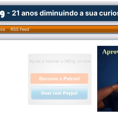
- 21 anos diminuindo a sua curi
ros
RSS Feed
Ajude a manter o MDig on-line
.