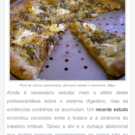
Pizza de cebola caramelizada, alho-poró assado e alcachofra.
Diliça!
Ainda é necessário estudar mais o efeito deste
polissacarídeos sobre o sistema digestivo, mas as
evidências contrárias se acumulam. Um
recente estudo
encontrou conexões entre o frutano e a síndrome do
intestino irritável. Talvez a dor e o inchaço abdominal
que muitas pessoas experimentam ao comer pão ou