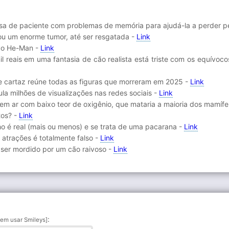
a de paciente com problemas de memória para ajudá-la a perder p
tou um enorme tumor, até ser resgatada -
Link
ovo He-Man -
Link
 reais em uma fantasia de cão realista está triste com os equívoco
ste cartaz reúne todas as figuras que morreram em 2025 -
Link
a milhões de visualizações nas redes sociais -
Link
rem ar com baixo teor de oxigênio, que mataria a maioria dos mamífe
tos? -
Link
o é real (mais ou menos) e se trata de uma pacarana -
Link
 atrações é totalmente falso -
Link
 ser mordido por um cão raivoso -
Link
:
em usar Smileys]