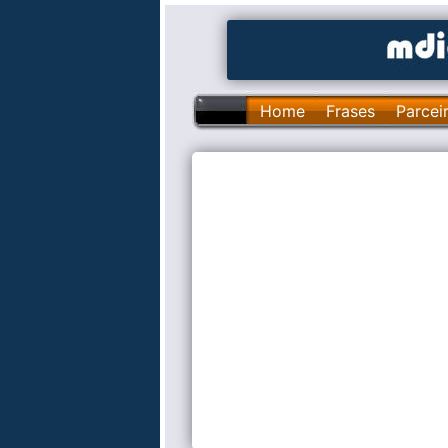
Home
Frases
Parcei