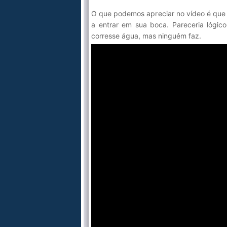
O que podemos apreciar no vídeo é que 
a entrar em sua boca. Pareceria lógico
corresse água, mas ninguém faz.