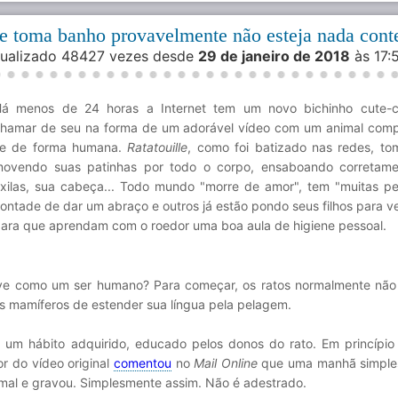
que toma banho provavelmente não esteja nada cont
isualizado 48427 vezes desde
29 de janeiro de 2018
às 17
á menos de 24 horas a Internet tem um novo bichinho cute-c
hamar de seu na forma de um adorável vídeo com um animal com
e de forma humana.
Ratatouille
, como foi batizado nas redes, t
ovendo suas patinhas por todo o corpo, ensaboando corretame
xilas, sua cabeça... Todo mundo "morre de amor", tem "muitas pe
ontade de dar um abraço e outros já estão pondo seus filhos para ve
ara que aprendam com o roedor uma boa aula de higiene pessoal.
ave como um ser humano? Para começar, os ratos normalmente não
tros mamíferos de estender sua língua pela pelagem.
 um hábito adquirido, educado pelos donos do rato. Em princípio 
or do vídeo original
comentou
no
Mail Online
que uma manhã simple
al e gravou. Simplesmente assim. Não é adestrado.