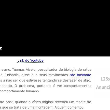
Link do Youtube
mesmo. Tuomas Aivelo, pesquisador de biologia de ratos
 na Finlândia, disse que seus movimentos
são bastante
os a não ser que estivesse tentando se desfazer de algo.
omodado. O problema, portanto, é ver comportamentos
do comportamento humano.
ste post, quando o vídeo original recebeu um monte de
ou que se trata de uma montagem. Alguém comentou: