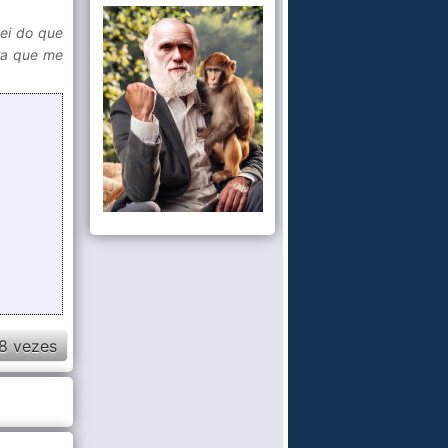
ei do que
ira que me
8 vezes