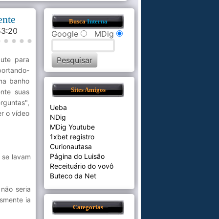
ente
Busca
Interna
:53:20
Google
MDig
ute para
portando-
oma banho
Sites Amigos
nte suas
rguntas",
Ueba
r o vídeo
NDig
MDig Youtube
1xbet registro
Curionautasa
Página do Luisão
 se lavam
Receituário do vovô
Buteco da Net
não seria
smente ia
Categorias