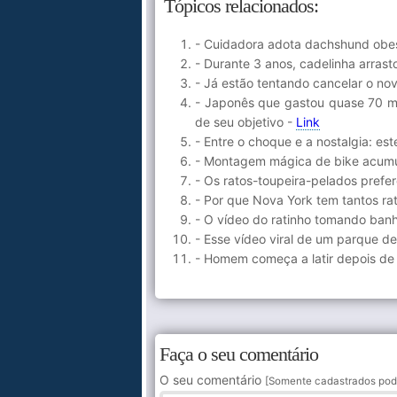
Tópicos relacionados:
- Cuidadora adota dachshund obes
- Durante 3 anos, cadelinha arras
- Já estão tentando cancelar o n
- Japonês que gastou quase 70 mil
de seu objetivo -
Link
- Entre o choque e a nostalgia: e
- Montagem mágica de bike acumul
- Os ratos-toupeira-pelados prefe
- Por que Nova York tem tantos ra
- O vídeo do ratinho tomando banh
- Esse vídeo viral de um parque de
- Homem começa a latir depois de
Faça o seu comentário
O seu comentário
[Somente cadastrados pod