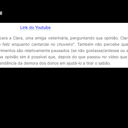
Link do Youtube
para a Clara, uma amiga veterinária, perguntando sua opinião. Cla
 feliz enquanto cantarola no chuveiro
". Também não percebe que
ovimentos são relativamente pausados (se não gostasse/ardesse ou 
ua opinião sim é possível que, depois do que passou no vídeo que
endência da demora dos donos em ajudá-lo a tirar o sabão.