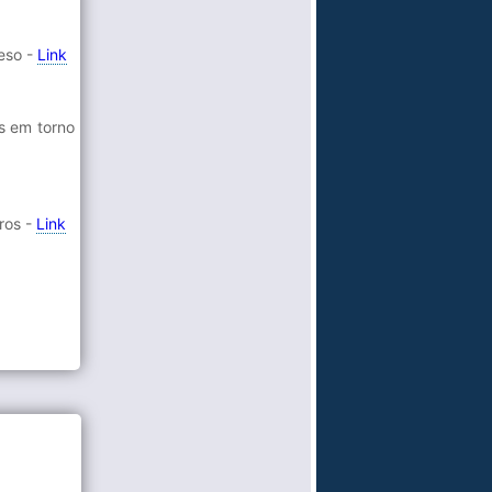
eso -
Link
s em torno
ros -
Link