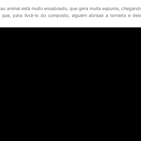
ao animal está muito ensaboado, que gera muita espuma, chegando 
 que, para livrá-lo do composto, alguém abrisse a torneira e dei