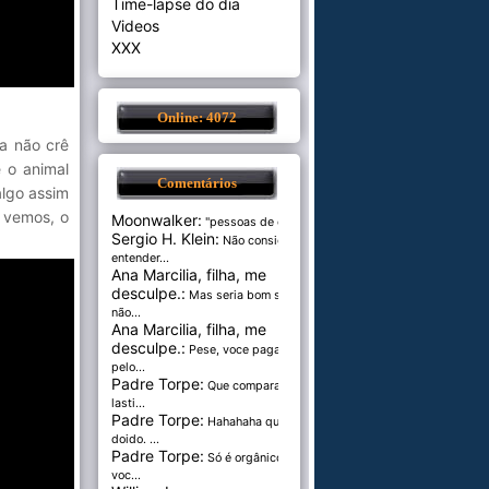
Time-lapse do dia
Videos
XXX
Online: 4072
ra não crê
 o animal
Comentários
algo assim
 vemos, o
Moonwalker:
"pessoas de cer...
Sergio H. Klein:
Não consigo
entender...
Ana Marcilia, filha, me
desculpe.:
Mas seria bom se
não...
Ana Marcilia, filha, me
desculpe.:
Pese, voce paga
pelo...
Padre Torpe:
Que comparação
lasti...
Padre Torpe:
Hahahaha que
doido. ...
Padre Torpe:
Só é orgânico se
voc...