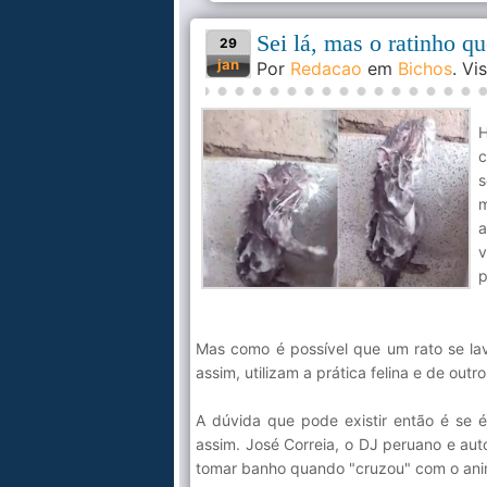
Sei lá, mas o ratinho 
29
jan
Por
Redacao
em
Bichos
. V
H
c
s
m
a
v
p
Mas como é possível que um rato se l
assim, utilizam a prática felina e de ou
A dúvida que pode existir então é se é
assim. José Correia, o DJ peruano e aut
tomar banho quando "cruzou" com o anim