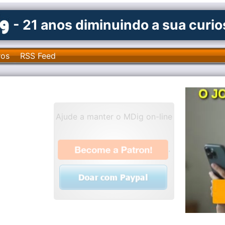
- 21 anos diminuindo a sua curi
ros
RSS Feed
Ajude a manter o MDig on-line
.