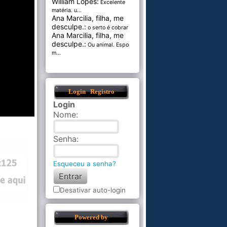
William Lopes:
Excelente
matéria. u...
Ana Marcilia, filha, me
desculpe.:
o serto é cobrar pel...
Ana Marcilia, filha, me
desculpe.:
Ou animal. Esponja
m...
Login
Registro
Login
Nome
:
Senha
:
Esqueceu a senha?
Desativar auto-login
Powered by