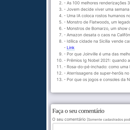
- As 100 melhores renderizações
- Jovem decide viver uma semana 
- Uma IA coloca rostos humanos 
- Monstro de Flatwoods, um legad
- Monstros de Bomarzo, um show de
- Amazon desata o caos na Califórn
- Idílica cidade na Sicília vende
-
Link
- Por que Joinville é uma das mel
- Prêmios Ig Nobel 2021: quando a 
- Rosa-do-pé-inchado: como uma hi
- Aterrissagens de super-heróis n
- Por que os jogos e consoles da 
Faça o seu comentário
O seu comentário
[Somente cadastrados pod