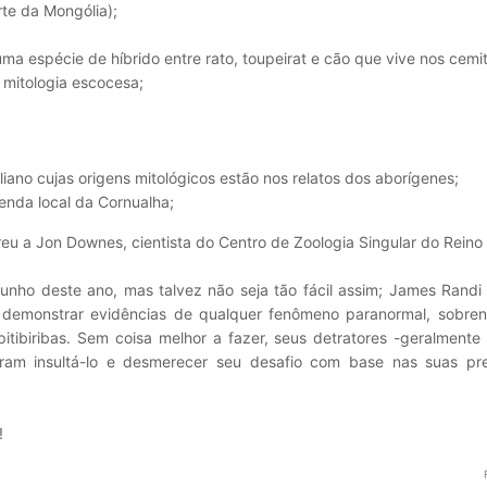
te da Mongólia);
ma espécie de híbrido entre rato, toupeirat e cão que vive nos cemit
mitologia escocesa;
liano cujas origens mitológicos estão nos relatos dos aborígenes;
nda local da Cornualha;
u a Jon Downes, cientista do Centro de Zoologia Singular do Reino
unho deste ano, mas talvez não seja tão fácil assim; James Rand
demonstrar evidências de qualquer fenômeno paranormal, sobrena
tibiribas. Sem coisa melhor a fazer, seus detratores -geralmente 
idiram insultá-lo e desmerecer seu desafio com base nas suas pre
!