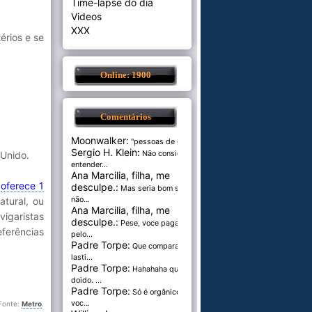
Time-lapse do dia
Videos
XXX
érios e se
Online: 1900
Comentários
Moonwalker:
"pessoas de cer...
Sergio H. Klein:
Não consigo
 Unido.
entender...
Ana Marcilia, filha, me
i
oferece 1
desculpe.:
Mas seria bom se
não...
tural, ou
Ana Marcilia, filha, me
vigaristas
desculpe.:
Pese, voce paga
ferências
pelo...
Padre Torpe:
Que comparação
lasti...
Padre Torpe:
Hahahaha que
doido. ...
Padre Torpe:
Só é orgânico se
voc...
Fonte:
Metro
.