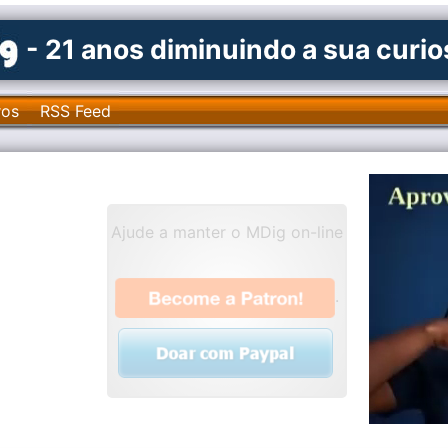
- 21 anos diminuindo a sua curi
ros
RSS Feed
Ajude a manter o MDig on-line
.