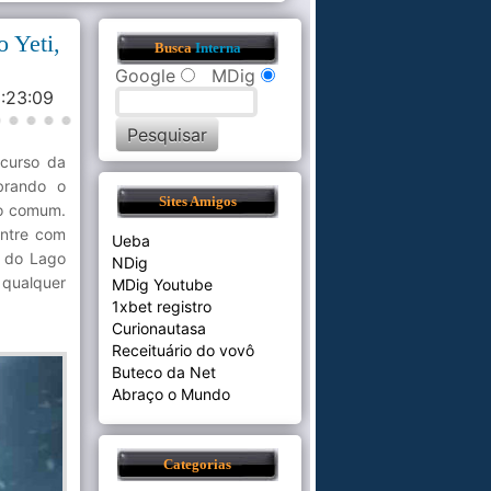
 Yeti,
Busca
Interna
Google
MDig
3:23:09
ncurso da
brando o
Sites Amigos
co comum.
sntre com
Ueba
o do Lago
NDig
qualquer
MDig Youtube
1xbet registro
Curionautasa
Receituário do vovô
Buteco da Net
Abraço o Mundo
Categorias