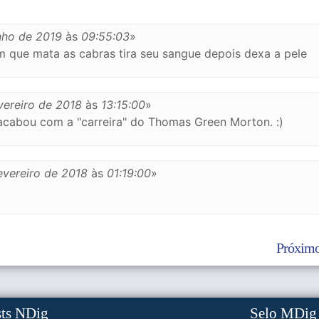
nho de 2019
às
09:55:03
»
que mata as cabras tira seu sangue depois dexa a pele
vereiro de 2018
às
13:15:00
»
acabou com a "carreira" do Thomas Green Morton. :)
evereiro de 2018
às
01:19:00
»
Próximo
sts NDig
Selo MDig