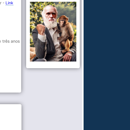
r -
Link
e três anos