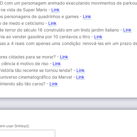
 3D com um personagem animado executando movimentos de parkou
na vida de Super Mario -
Link
nos personagens de quadrinhos e games -
Link
o de medo e ceticismo -
Link
 terror do século 16 construído em um lindo jardim italiano -
Link
ia ao vender gasolina por 10 centavos o litro -
Link
 casas a 4 reais com apenas uma condição: renová-las em um prazo d
hores cidades para se morar? -
Link
ciência é motivo de riso -
Link
stória tão recente se tornou lenda? -
Link
o universo cinematográfico da Marvel -
Link
Nintendo são tão caros? -
Link
:
em usar Smileys]