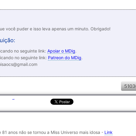
que você puder e isso leva apenas um minuto. Obrigado!
uição:
cando no seguinte link:
Apoiar o MDig
.
icando no seguinte link:
Patreon do MDig
.
luisaocs@gmail.com
5103
Compartilhar
 81 anos não se tornou a Miss Universo mais idosa -
Link