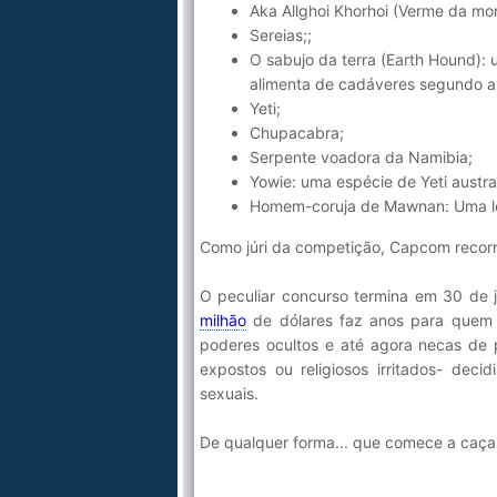
Aka Allghoi Khorhoi (Verme da mor
Sereias;;
O sabujo da terra (Earth Hound): u
alimenta de cadáveres segundo a 
Yeti;
Chupacabra;
Serpente voadora da Namibia;
Yowie: uma espécie de Yeti austra
Homem-coruja de Mawnan: Uma le
Como júri da competição, Capcom recorre
O peculiar concurso termina em 30 de j
milhão
de dólares faz anos para quem 
poderes ocultos e até agora necas de pi
expostos ou religiosos irritados- dec
sexuais.
De qualquer forma... que comece a caça