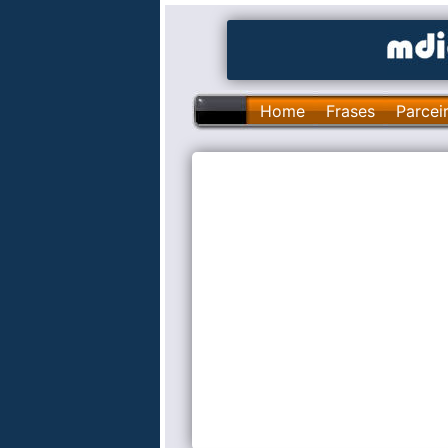
Home
Frases
Parcei