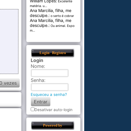
William Lopes:
Excelente
matéria. u...
Ana Marcilia, filha, me
desculpe.:
o serto é cobrar pel...
Ana Marcilia, filha, me
desculpe.:
Ou animal. Esponja
m...
Login
Registro
Login
Nome
:
Senha
:
0 vezes
Esqueceu a senha?
Desativar auto-login
Powered by