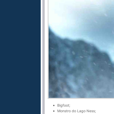
Bigfoot;
Monstro do Lago Ness;