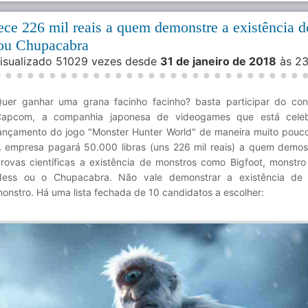
ce 226 mil reais a quem demonstre a existência do
ou Chupacabra
Visualizado 51029 vezes desde
31 de janeiro de 2018
às 2
uer ganhar uma grana facinho facinho? basta participar do co
Capcom, a companhia japonesa de videogames que está cele
ançamento do jogo "Monster Hunter World" de maneira muito pou
 empresa pagará 50.000 libras (uns 226 mil reais) a quem demo
rovas científicas a existência de monstros como Bigfoot, monstr
ess ou o Chupacabra. Não vale demonstrar a existência de 
onstro. Há uma lista fechada de 10 candidatos a escolher: