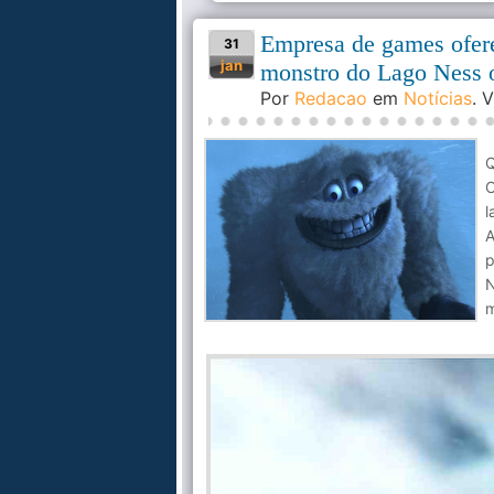
Empresa de games ofere
31
jan
monstro do Lago Ness 
Por
Redacao
em
Notícias
. 
Q
l
A
p
N
m