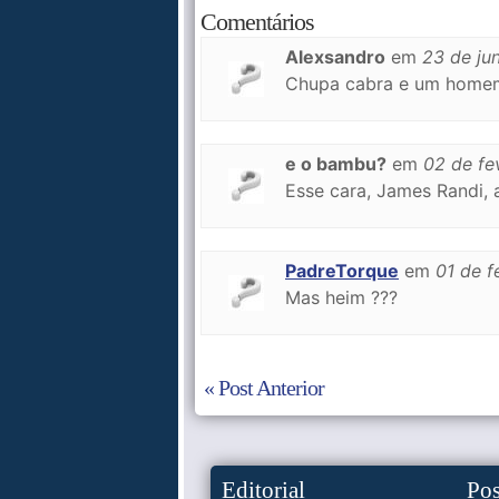
Comentários
Alexsandro
em
23 de ju
Chupa cabra e um homem 
e o bambu?
em
02 de fe
Esse cara, James Randi, 
PadreTorque
em
01 de f
Mas heim ???
« Post Anterior
Editorial
Po