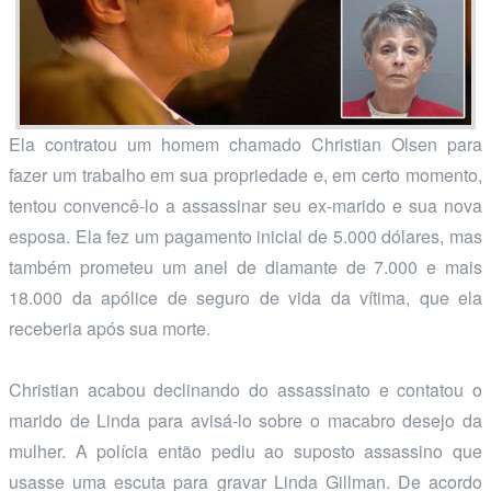
Ela contratou um homem chamado Christian Olsen para
fazer um trabalho em sua propriedade e, em certo momento,
tentou convencê-lo a assassinar seu ex-marido e sua nova
esposa. Ela fez um pagamento inicial de 5.000 dólares, mas
também prometeu um anel de diamante de 7.000 e mais
18.000 da apólice de seguro de vida da vítima, que ela
receberia após sua morte.
Christian acabou declinando do assassinato e contatou o
marido de Linda para avisá-lo sobre o macabro desejo da
mulher. A polícia então pediu ao suposto assassino que
usasse uma escuta para gravar Linda Gillman. De acordo