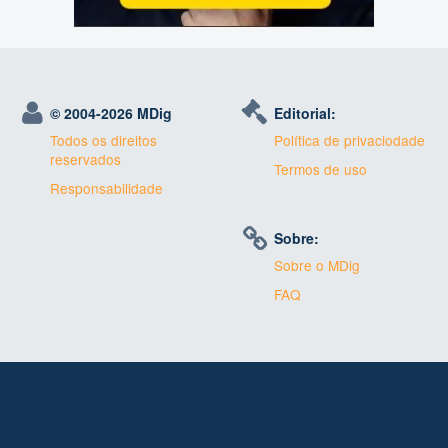
© 2004-
2026 MDig
Editorial:
Todos os direitos
Política de privaciodade
reservados
Termos de uso
Responsabilidade
Sobre:
Sobre o MDig
FAQ