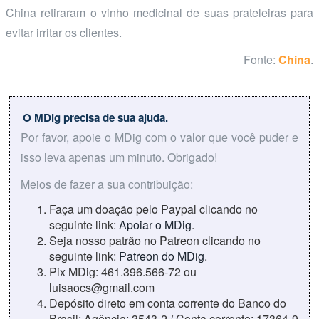
China retiraram o vinho medicinal de suas prateleiras para
evitar irritar os clientes.
Fonte:
China
.
O MDig precisa de sua ajuda.
Por favor, apoie o MDig com o valor que você puder e
isso leva apenas um minuto. Obrigado!
Meios de fazer a sua contribuição:
Faça um doação pelo Paypal clicando no
seguinte link:
Apoiar o MDig
.
Seja nosso patrão no Patreon clicando no
seguinte link:
Patreon do MDig
.
Pix MDig: 461.396.566-72 ou
luisaocs@gmail.com
Depósito direto em conta corrente do Banco do
Brasil: Agência: 3543-2 / Conta corrente: 17364-9