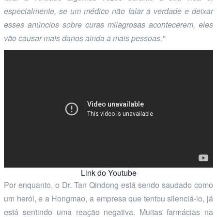
especialmente, se um médico não falar a verdade e deixar
esses anúncios sobre curas milagrosas acontecerem, eles
vão causar mais danos ainda a mais pessoas."
Link do Youtube
Por enquanto, o Dr. Tan Qindong está sendo saudado como
um herói, e a Hongmao, a empresa que tentou silenciá-lo, já
está sentindo uma reação negativa. Muitas farmácias na