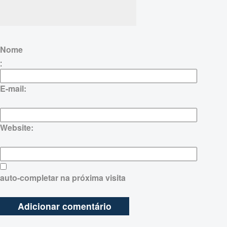
Nome
:
E-mail:
Website:
auto-completar na próxima visita