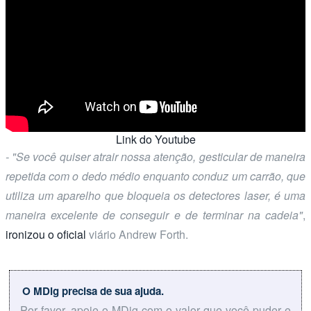
Link do Youtube
- "Se você quiser atrair nossa atenção, gesticular de maneira
repetida com o dedo médio enquanto conduz um carrão, que
utiliza um aparelho que bloqueia os detectores laser, é uma
maneira excelente de conseguir e de terminar na cadeia"
,
ironizou o oficial
viário Andrew Forth.
O MDig precisa de sua ajuda.
Por favor, apoie o MDig com o valor que você puder e