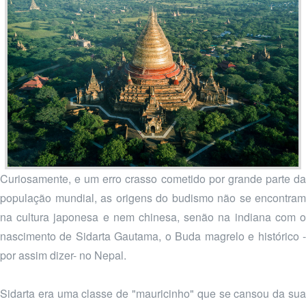
Curiosamente, e um erro crasso cometido por grande parte da
população mundial, as origens do budismo não se encontram
na cultura japonesa e nem chinesa, senão na indiana com o
nascimento de Sidarta Gautama, o Buda magrelo e histórico -
por assim dizer- no Nepal.
Sidarta era uma classe de "mauricinho" que se cansou da sua