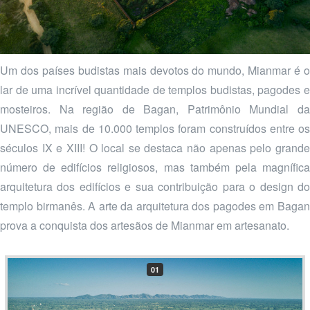
Um dos países budistas mais devotos do mundo, Mianmar é o
lar de uma incrível quantidade de templos budistas, pagodes e
mosteiros. Na região de Bagan, Patrimônio Mundial da
UNESCO, mais de 10.000 templos foram construídos entre os
séculos IX e XIII! O local se destaca não apenas pelo grande
número de edifícios religiosos, mas também pela magnífica
arquitetura dos edifícios e sua contribuição para o design do
templo birmanês. A arte da arquitetura dos pagodes em Bagan
prova a conquista dos artesãos de Mianmar em artesanato.
01