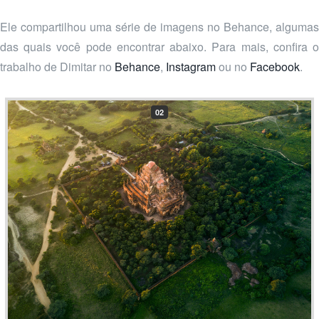
Ele compartilhou uma série de imagens no Behance, algumas
das quais você pode encontrar abaixo. Para mais, confira o
trabalho de Dimitar no
Behance
,
Instagram
ou no
Facebook
.
02