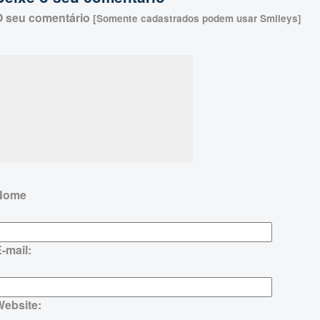
O seu comentário
[Somente cadastrados podem usar Smileys]
Nome
-mail:
Website: