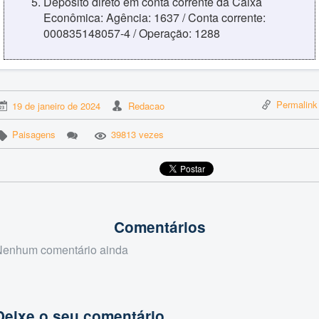
Depósito direto em conta corrente da Caixa
Econômica: Agência: 1637 / Conta corrente:
000835148057-4 / Operação: 1288
Permalink
19 de janeiro de 2024
Redacao
Paisagens
39813 vezes
Comentários
Nenhum comentário ainda
Deixe o seu comentário