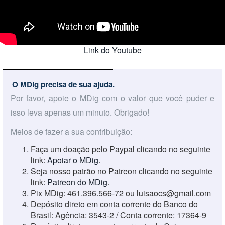
Link do Youtube
O MDig precisa de sua ajuda.
Por favor, apoie o MDig com o valor que você puder e
isso leva apenas um minuto. Obrigado!
Meios de fazer a sua contribuição:
Faça um doação pelo Paypal clicando no seguinte
link:
Apoiar o MDig
.
Seja nosso patrão no Patreon clicando no seguinte
link:
Patreon do MDig
.
Pix MDig: 461.396.566-72 ou luisaocs@gmail.com
Depósito direto em conta corrente do Banco do
Brasil: Agência: 3543-2 / Conta corrente: 17364-9