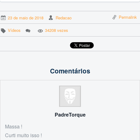
Permalink
23 de maio de 2018
Redacao
Vídeos
34208 vezes
Comentários
PadreTorque
Massa !
Curti muito isso !