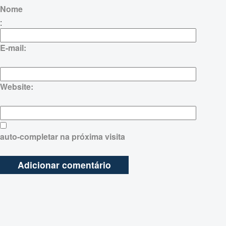
Nome
:
E-mail:
Website:
auto-completar na próxima visita