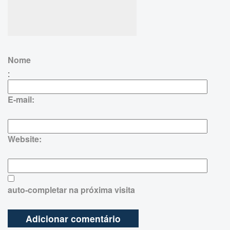
Nome
:
E-mail:
Website:
auto-completar na próxima visita