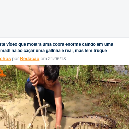
ste vídeo que mostra uma cobra enorme caindo em uma
rmadilha ao caçar uma galinha é real, mas tem truque
ichos
por
Redacao
em 21/06/18