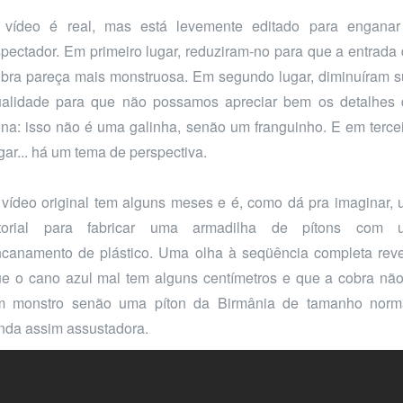
 vídeo é real, mas está levemente editado para enganar
pectador. Em primeiro lugar, reduziram-no para que a entrada
bra pareça mais monstruosa. Em segundo lugar, diminuíram 
ualidade para que não possamos apreciar bem os detalhes 
na: isso não é uma galinha, senão um franguinho. E em terce
gar... há um tema de perspectiva.
vídeo original tem alguns meses e é, como dá pra imaginar,
utorial para fabricar uma armadilha de pítons com 
canamento de plástico. Uma olha à seqüência completa rev
e o cano azul mal tem alguns centímetros e que a cobra nã
m monstro senão uma píton da Birmânia de tamanho norma
nda assim assustadora.