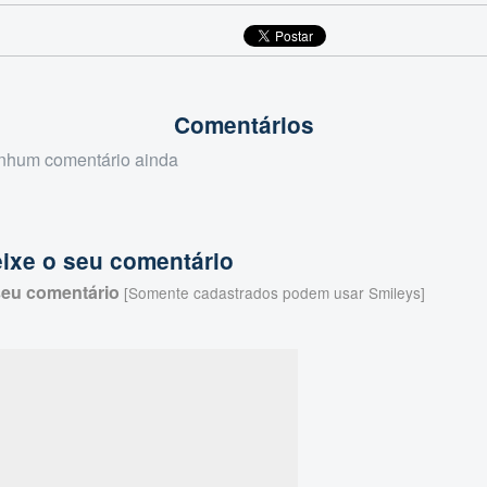
Comentários
nhum comentário ainda
ixe o seu comentário
seu comentário
[Somente cadastrados podem usar Smileys]