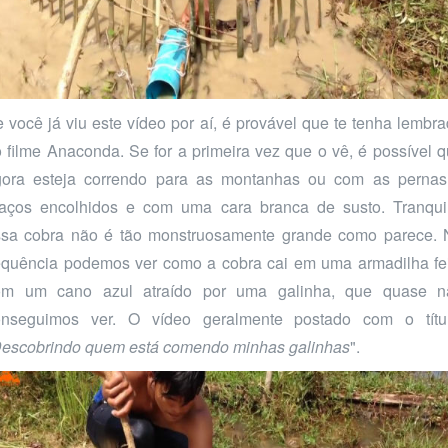
 você já viu este vídeo por aí, é provável que te tenha lembr
 filme Anaconda. Se for a primeira vez que o vê, é possível 
gora esteja correndo para as montanhas ou com as pernas
aços encolhidos e com uma cara branca de susto. Tranquil
ssa cobra não é tão monstruosamente grande como parece. 
quência podemos ver como a cobra cai em uma armadilha fe
om um cano azul atraído por uma galinha, que quase n
onseguimos ver. O vídeo geralmente postado com o títul
escobrindo quem está comendo minhas galinhas
".
Video
Player