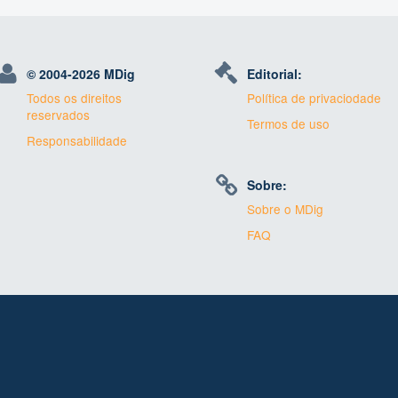
© 2004-
2026 MDig
Editorial:
Todos os direitos
Política de privaciodade
reservados
Termos de uso
Responsabilidade
Sobre:
Sobre o MDig
FAQ