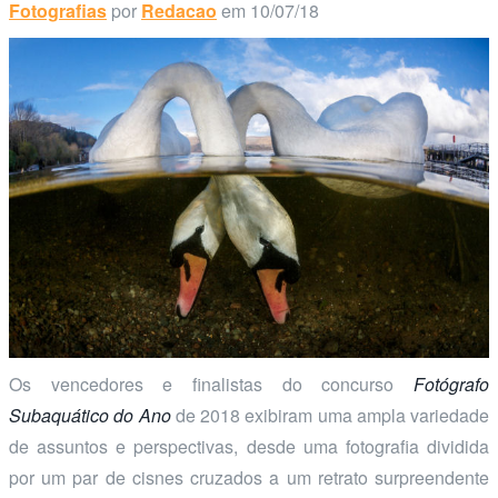
Fotografias
por
Redacao
em 10/07/18
Os vencedores e finalistas do concurso
Fotógrafo
Subaquático do Ano
de 2018 exibiram uma ampla variedade
de assuntos e perspectivas, desde uma fotografia dividida
por um par de cisnes cruzados a um retrato surpreendente