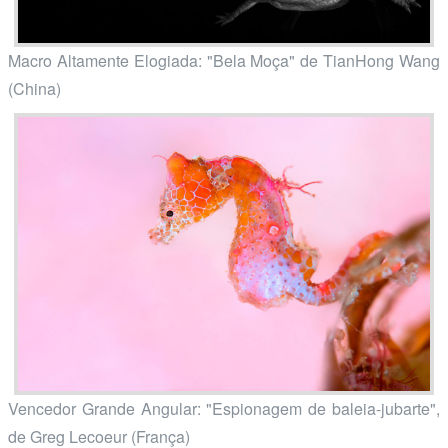
Macro Altamente Elogiada: "Bela Moça" de TianHong Wang
(China)
Vencedor Grande Angular: "Espionagem de baleia-jubarte",
de Greg Lecoeur (França)