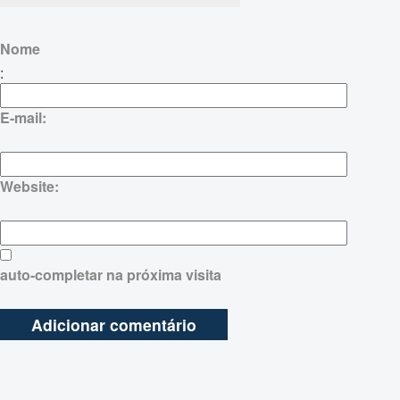
Nome
:
E-mail:
Website:
auto-completar na próxima visita