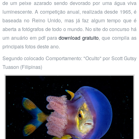
de um peixe azarado sendo devorado por uma água viva
luminescente. A competição anual, realizada desde 1965, é
baseada no Reino Unido, mas já faz algum tempo que é
aberta a fotógrafos de todo o mundo. No site do concurso há
um anuário em pdf para
download gratuito
, que compila as
principais fotos deste ano.
Segundo colocado Comportamento: "Oculto" por Scott Gutsy
Tuason (Filipinas)