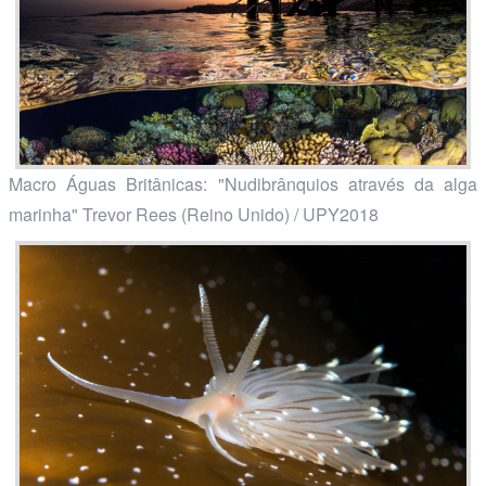
Macro Águas Britânicas: "Nudibrânquios através da alga
marinha" Trevor Rees (Reino Unido) / UPY2018