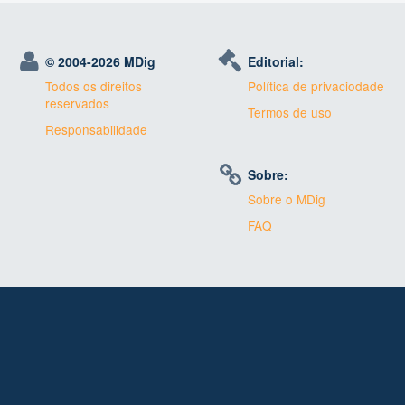
© 2004-
2026 MDig
Editorial:
Todos os direitos
Política de privaciodade
reservados
Termos de uso
Responsabilidade
Sobre:
Sobre o MDig
FAQ